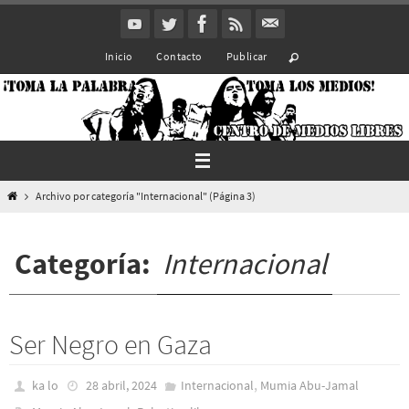
Ir
al
Inicio
Contacto
Publicar
contenido
Inicio
Archivo por categoría "Internacional"
(Página 3)
Categoría:
Internacional
Ser Negro en Gaza
,
ka lo
28 abril, 2024
Internacional
Mumia Abu-Jamal