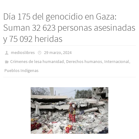
Día 175 del genocidio en Gaza:
Suman 32 623 personas asesinadas
y 75 092 heridas
medioslibres
29 marzo, 2024
,
,
,
Crímenes de lesa humanidad
Derechos humanos
Internacional
Pueblos Indí­genas