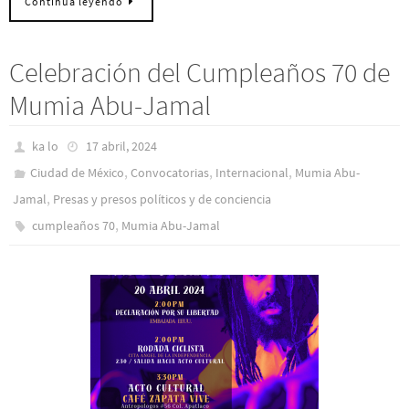
Continua leyendo
Celebración del Cumpleaños 70 de
Mumia Abu-Jamal
ka lo
17 abril, 2024
,
,
,
Ciudad de México
Convocatorias
Internacional
Mumia Abu-
,
Jamal
Presas y presos polí­ticos y de conciencia
,
cumpleaños 70
Mumia Abu-Jamal