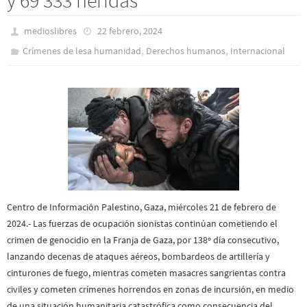
medioslibres
22 febrero, 2024
,
,
Crímenes de lesa humanidad
Derechos humanos
Internacional
Centro de Información Palestino, Gaza, miércoles 21 de febrero de
2024.- Las fuerzas de ocupación sionistas continúan cometiendo el
crimen de genocidio en la Franja de Gaza, por 138º día consecutivo,
lanzando decenas de ataques aéreos, bombardeos de artillería y
cinturones de fuego, mientras cometen masacres sangrientas contra
civiles y cometen crímenes horrendos en zonas de incursión, en medio
de una situación humanitaria catastrófica como consecuencia del