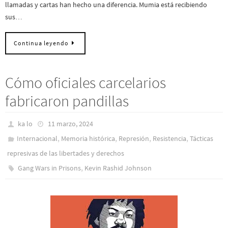
llamadas y cartas han hecho una diferencia. Mumia está recibiendo
sus…
Continua leyendo
Cómo oficiales carcelarios
fabricaron pandillas
ka lo
11 marzo, 2024
,
,
,
,
Internacional
Memoria histórica
Represión
Resistencia
Tácticas
represivas de las libertades y derechos
,
Gang Wars in Prisons
Kevin Rashid Johnson