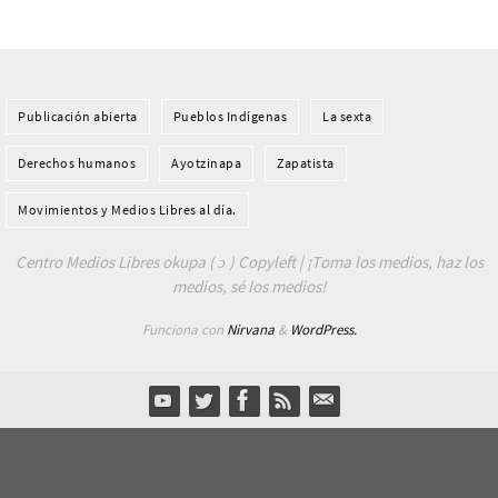
Publicación abierta
Pueblos Indí­genas
La sexta
Derechos humanos
Ayotzinapa
Zapatista
Movimientos y Medios Libres al día.
Centro Medios Libres okupa ( ɔ ) Copyleft | ¡Toma los medios, haz los
medios, sé los medios!
Funciona con
Nirvana
&
WordPress.