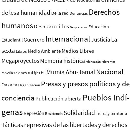
Convocatorias
Derechos
de lesa humanidad
De la red
Denuncias
humanos
Desaparecidos
Educación
Desplazados
Internacional
La
Justicia
Guerrero
Estudiantil
sexta
Medios Libres
Medio Ambiente
Libros
Megaproyectos
Memoria histórica
Michoacán
Migrantes
Nacional
Mumia Abu-Jamal
mUjErEs
Movilizaciones
Presas y presos polí­ticos y de
Oaxaca
Organización
Pueblos Indí­
conciencia
Publicación abierta
genas
Solidaridad
Represión
Tierra y territorio
Resistencia
Tácticas represivas de las libertades y derechos