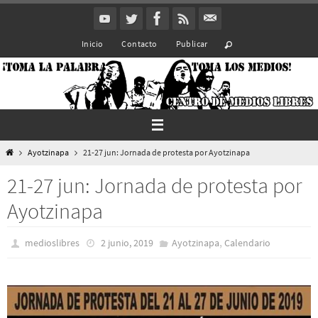
Ir
al
Inicio
Contacto
Publicar
contenido
Inicio
Ayotzinapa
21-27 jun: Jornada de protesta por Ayotzinapa
21-27 jun: Jornada de protesta por
Ayotzinapa
,
medioslibres
2 junio, 2019
Ayotzinapa
Calendario