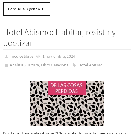
Continua leyendo
Hotel Abismo: Habitar, resistir y
poetizar
medioslibres
1 noviembre, 2024
,
,
,
Análisis
Cultura
Libros
Nacional
Hotel Abismo
Por Javier Hernández Alpízar “[Nunca plantó un árbol pero pintó con