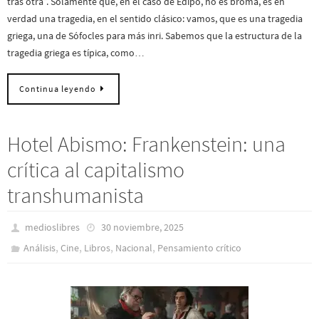
tras otra”. Solamente que, en el caso de Edipo, no es broma, es en
verdad una tragedia, en el sentido clásico: vamos, que es una tragedia
griega, una de Sófocles para más inri. Sabemos que la estructura de la
tragedia griega es típica, como…
Continua leyendo
Hotel Abismo: Frankenstein: una
crítica al capitalismo
transhumanista
medioslibres
30 noviembre, 2025
,
,
,
,
Análisis
Cine
Libros
Nacional
Pensamiento crítico