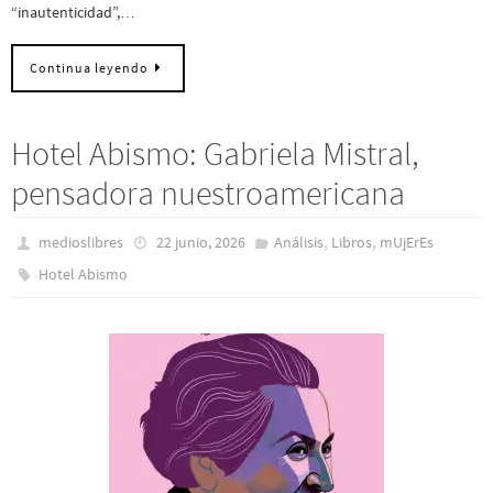
“inautenticidad”,…
Continua leyendo
Hotel Abismo: Gabriela Mistral,
pensadora nuestroamericana
,
,
medioslibres
22 junio, 2026
Análisis
Libros
mUjErEs
Hotel Abismo