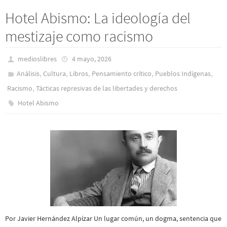
Hotel Abismo: La ideología del
mestizaje como racismo
medioslibres
4 mayo, 2026
,
,
,
,
,
Análisis
Cultura
Libros
Pensamiento crítico
Pueblos Indí­genas
,
Racismo
Tácticas represivas de las libertades y derechos
Hotel Abismo
Por Javier Hernández Alpízar Un lugar común, un dogma, sentencia que