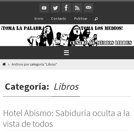
Ir
al
Inicio
Contacto
Publicar
contenido
Inicio
Archivo por categoría "Libros"
Categoría:
Libros
Hotel Abismo: Sabiduría oculta a la
vista de todos