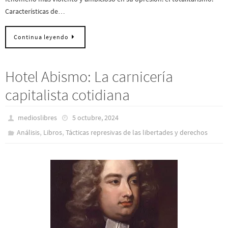
Características de…
Continua leyendo
Hotel Abismo: La carnicería
capitalista cotidiana
medioslibres
5 octubre, 2024
,
,
Análisis
Libros
Tácticas represivas de las libertades y derechos