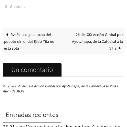
conducirían a la Ciudad de
.
México para las movilizaciones
Guardar
a un año de la desaparición de
los 43…
RvsR: La digna lucha del
26 dic: XIX Acción Global por
pueblo ch´ol del Ejido Tila no
Ayotzinapa, de la Catedral a la
está sola
Villa
Un comentario
26 dic: XIX Acción Global por Ayotzinapa, de la Catedral a la Villa |
Pingback:
Além da Mídia
Entradas recientes
26-31 ago: Viaje en bola a los Encuentros Zapatistas de