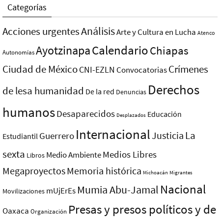
Categorías
Análisis
Acciones urgentes
Arte y Cultura en Lucha
Atenco
Ayotzinapa
Calendario
Chiapas
Autonomías
Ciudad de México
Crímenes
CNI-EZLN
Convocatorias
Derechos
de lesa humanidad
De la red
Denuncias
humanos
Desaparecidos
Educación
Desplazados
Internacional
La
Justicia
Guerrero
Estudiantil
sexta
Medios Libres
Medio Ambiente
Libros
Megaproyectos
Memoria histórica
Michoacán
Migrantes
Nacional
Mumia Abu-Jamal
mUjErEs
Movilizaciones
Presas y presos polí­ticos y de
Oaxaca
Organización