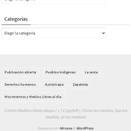
Categorías
Categorías
Publicación abierta
Pueblos Indí­genas
La sexta
Derechos humanos
Ayotzinapa
Zapatista
Movimientos y Medios Libres al día.
Centro Medios Libres okupa ( ɔ ) Copyleft | ¡Toma los medios, haz los
medios, sé los medios!
Funciona con
Nirvana
&
WordPress.