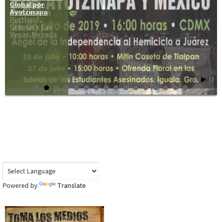
Global por
Consulado
Ayotzinapa
Mexicano en
Portland,
Oregon y Las
Vegas,Nevada
Powered by
Translate