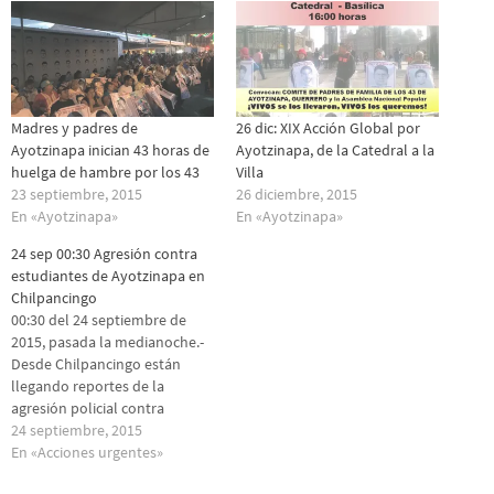
Madres y padres de
26 dic: XIX Acción Global por
Ayotzinapa inician 43 horas de
Ayotzinapa, de la Catedral a la
huelga de hambre por los 43
Villa
23 septiembre, 2015
26 diciembre, 2015
En «Ayotzinapa»
En «Ayotzinapa»
24 sep 00:30 Agresión contra
estudiantes de Ayotzinapa en
Chilpancingo
00:30 del 24 septiembre de
2015, pasada la medianoche.-
Desde Chilpancingo están
llegando reportes de la
agresión policial contra
normalistas recien egresados
24 septiembre, 2015
de Ayotzinapa que esperaban
En «Acciones urgentes»
los autobuses en los que se