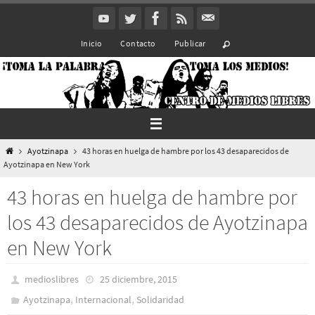
Ir
al
Inicio
Contacto
Publicar
contenido
Inicio
Ayotzinapa
43 horas en huelga de hambre por los 43 desaparecidos de
Ayotzinapa en New York
43 horas en huelga de hambre por
los 43 desaparecidos de Ayotzinapa
en New York
medioslibres
25 diciembre, 2015
,
,
Ayotzinapa
Internacional
Solidaridad