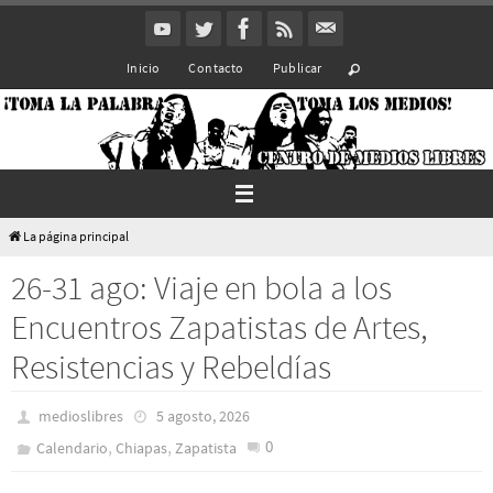
Ir
al
Inicio
Contacto
Publicar
contenido
La página principal
26-31 ago: Viaje en bola a los
Encuentros Zapatistas de Artes,
Resistencias y Rebeldías
medioslibres
5 agosto, 2026
,
,
0
Calendario
Chiapas
Zapatista