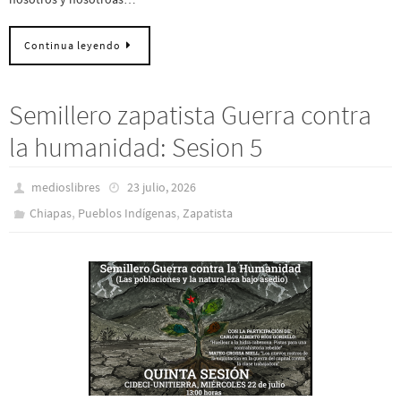
Continua leyendo
Semillero zapatista Guerra contra
la humanidad: Sesion 5
medioslibres
23 julio, 2026
,
,
Chiapas
Pueblos Indí­genas
Zapatista