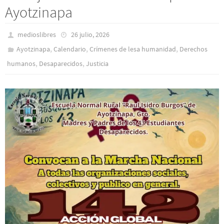
Ayotzinapa
medioslibres
26 julio, 2026
,
,
,
Ayotzinapa
Calendario
Crímenes de lesa humanidad
Derechos
,
,
humanos
Desaparecidos
Justicia