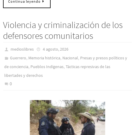
Continua leyendo
Violencia y criminalización de los
defensores comunitarios
medioslibres
4 agosto, 2026
,
,
,
Guerrero
Memoria histórica
Nacional
Presas y presos polí­ticos y
,
,
de conciencia
Pueblos Indí­genas
Tácticas represivas de las
libertades y derechos
0