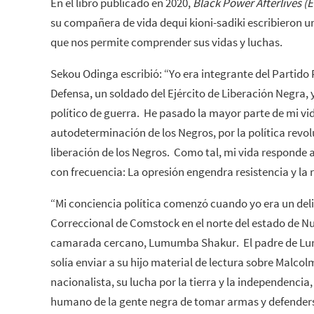
En el libro publicado en 2020,
Black Power Afterlives (E
su compañera de vida dequi kioni-sadiki escribieron 
que nos permite comprender sus vidas y luchas.
Sekou Odinga escribió: “Yo era integrante del Partido
Defensa, un soldado del Ejército de Liberación Negra, 
político de guerra. He pasado la mayor parte de mi vid
autodeterminación de los Negros, por la política revol
liberación de los Negros. Como tal, mi vida responde 
con frecuencia: La opresión engendra resistencia y la 
“Mi conciencia política comenzó cuando yo era un deli
Correccional de Comstock en el norte del estado de N
camarada cercano, Lumumba Shakur. El padre de Lum
solía enviar a su hijo material de lectura sobre Malcol
nacionalista, su lucha por la tierra y la independencia
humano de la gente negra de tomar armas y defenderse