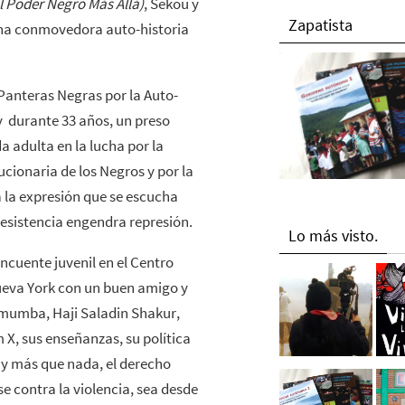
l Poder Negro Más Allá)
, Sekou y
Zapatista
una conmovedora auto-historia
 Panteras Negras por la Auto-
y durante 33 años, un preso
a adulta en la lucha por la
ucionaria de los Negros y por la
a la expresión que se escucha
resistencia engendra represión.
Lo más visto.
ncuente juvenil en el Centro
ueva York con un buen amigo y
umba, Haji Saladin Shakur,
m X, sus enseñanzas, su política
, y más que nada, el derecho
 contra la violencia, sea desde