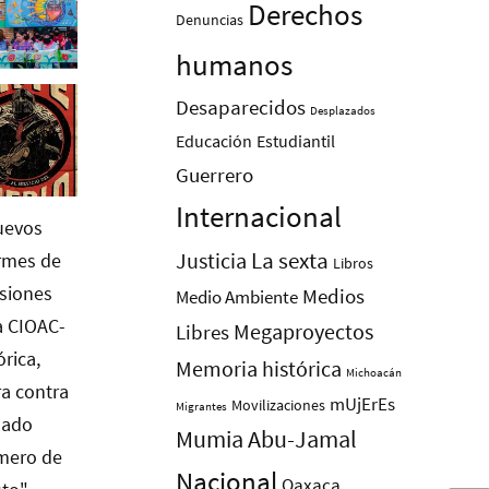
Derechos
Denuncias
humanos
Desaparecidos
Desplazados
Educación
Estudiantil
Guerrero
Internacional
La sexta
Justicia
Libros
Medios
Medio Ambiente
Megaproyectos
Libres
Memoria histórica
Michoacán
mUjErEs
Movilizaciones
Migrantes
Mumia Abu-Jamal
Nacional
Oaxaca