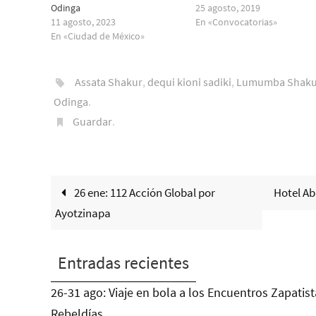
Odinga
25 agosto, 2019
11 agosto, 2023
En «Convocatorias»
En «Ciudad de México»
Assata Shakur
,
dequi kioni sadiki
,
Lumumba Shaku
Odinga
.
Guardar
.
26 ene: 112 Acción Global por
Hotel Ab
Ayotzinapa
Entradas recientes
26-31 ago: Viaje en bola a los Encuentros Zapatist
Rebeldías