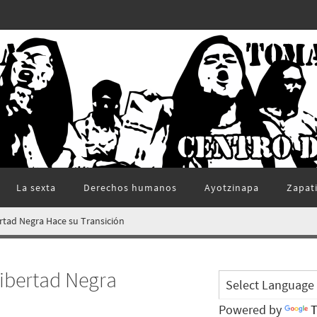
La sexta
Derechos humanos
Ayotzinapa
Zapat
rtad Negra Hace su Transición
ibertad Negra
Powered by
T