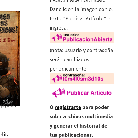
Dar clic en la imagen con el
texto “Publicar Artículo” e
ingresa:
(nota: usuario y contraseña
alapa
serán cambiados
ca este
periódicamente)
tro de
ta es la
a rolar y
opyplis.
O
registrarte
para poder
subir archivos multimedia
y generar el historial de
elita
tus publicaciones.