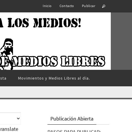
Inicio
Contacto
Publicar
ista
Movimientos y Medios Libres al día.
Publicación Abierta
ranslate
PASOS PARA PUBLICAR: