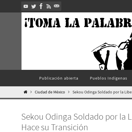
Ir
al
contenido
Ir
Publicación abierta
Pueblos Indí­genas
al
contenido
Inicio
Ciudad de México
Sekou Odinga Soldado por la Libe
Sekou Odinga Soldado por la L
Hace su Transición