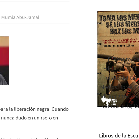
,
Mumia Abu-Jamal
El Rebozo, P
Editorial, publi
folleto del Cen
Medios Libres. Es
edición 2016. Par
compartir. (c) C
ara la liberación negra. Cuando
, nunca dudó en unirse o en
Libros de la Escu