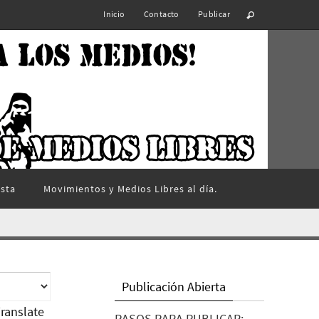
Inicio
Contacto
Publicar
ista
Movimientos y Medios Libres al día.
Publicación Abierta
ranslate
PASOS PARA PUBLICAR: