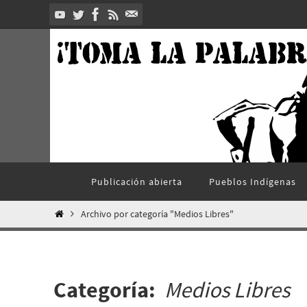
Ir
al
contenido
Ir
Publicación abierta
Pueblos Indí­genas
al
contenido
Inicio
Archivo por categoría "Medios Libres"
Categoría:
Medios Libres