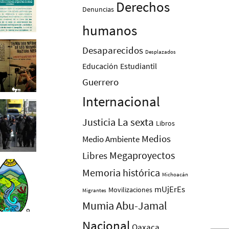
Derechos
Denuncias
humanos
Desaparecidos
Desplazados
Educación
Estudiantil
Guerrero
Internacional
La sexta
Justicia
Libros
Medios
Medio Ambiente
Megaproyectos
Libres
Memoria histórica
Michoacán
mUjErEs
Movilizaciones
Migrantes
Mumia Abu-Jamal
Nacional
Oaxaca