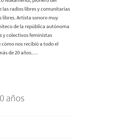
co Nukamendi, pionero del
las radios libres y comunitarias
s libres. Artista sonoro muy
iteco de la república autónoma
 y colectivos feministas
 cómo nos recibió a todo el
 más de 20 años.…
10 años