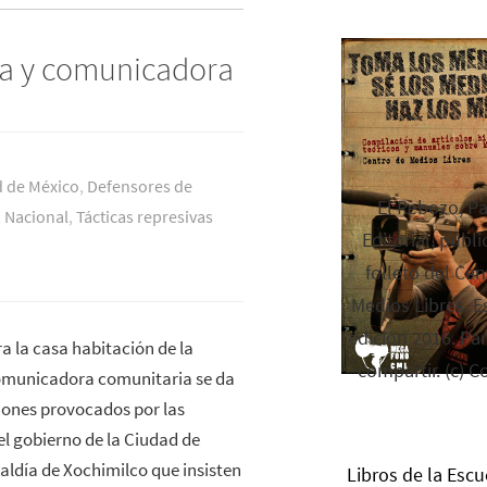
ra y comunicadora
 de México
,
Defensores de
El Rebozo, P
,
Nacional
,
Tácticas represivas
Editorial, publi
folleto del Cen
Medios Libres. Es
edición 2016. Par
a la casa habitación de la
compartir. (c) C
omunicadora comunitaria se da
iones provocados por las
l gobierno de la Ciudad de
caldía de Xochimilco que insisten
Libros de la Escu