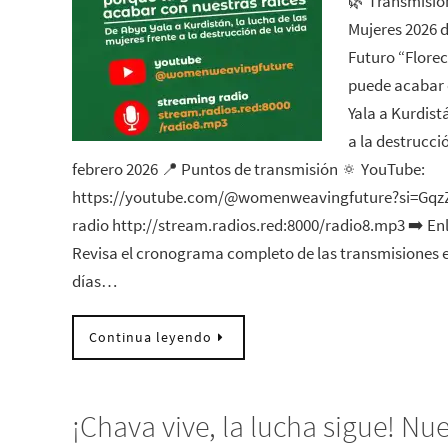
🌿 Transmisió
Mujeres 2026 d
Futuro “Flore
puede acabar 
Yala a Kurdist
a la destrucció
febrero 2026 📍 Puntos de transmisión 🔅 YouTube:
https://youtube.com/@womenweavingfuture?si=GqzZ
radio http://stream.radios.red:8000/radio8.mp3 ➡️ Enl
Revisa el cronograma completo de las transmisiones en
días…
Continua leyendo
¡Chava vive, la lucha sigue! Nu