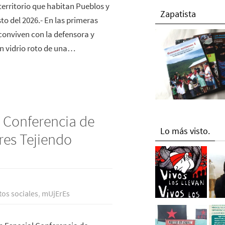
 territorio que habitan Pueblos y
Zapatista
to del 2026.- En las primeras
conviven con la defensora y
n vidrio roto de una…
l Conferencia de
Lo más visto.
res Tejiendo
os sociales
,
mUjErEs