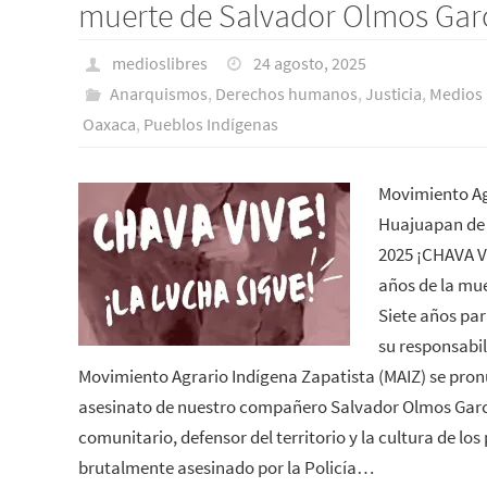
muerte de Salvador Olmos Gar
medioslibres
24 agosto, 2025
Anarquismos
,
Derechos humanos
,
Justicia
,
Medios 
Oaxaca
,
Pueblos Indí­genas
Movimiento Ag
Huajuapan de 
2025 ¡CHAVA V
años de la mu
Siete años pa
su responsabil
Movimiento Agrario Indígena Zapatista (MAIZ) se pron
asesinato de nuestro compañero Salvador Olmos Garcí
comunitario, defensor del territorio y la cultura de los
brutalmente asesinado por la Policía…