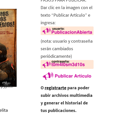
Dar clic en la imagen con el
texto “Publicar Artículo” e
ingresa:
(nota: usuario y contraseña
alapa
serán cambiados
ca este
periódicamente)
tro de
ta es la
a rolar y
opyplis.
O
registrarte
para poder
subir archivos multimedia
y generar el historial de
elita
tus publicaciones.