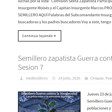
luchas por la Vida” Comisión Sexta Zapatista Partic
Insurgente Moisés y el Capitán Insurgente Marcos
SEMILLERO AQUÍ Palabras del Subcomandante Insurge
buscadoras y los padres buscadores Voy a este, teng
Continua leyendo
Semillero zapatista Guerra con
Sesion 7
medioslibres
24 julio, 2026
Chiapas
,
Pue
Jueves 23 de j
Semillero Gue
poblaciones y 