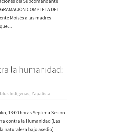
ipaciones del Subcomandante
 PROGRAMACIÓN COMPLETA DEL
nte Moisés a las madres
o que…
tra la humanidad:
blos Indí­genas
,
Zapatista
ulio, 13:00 horas Séptima Sesión
rra contra la Humanidad (Las
la naturaleza bajo asedio)