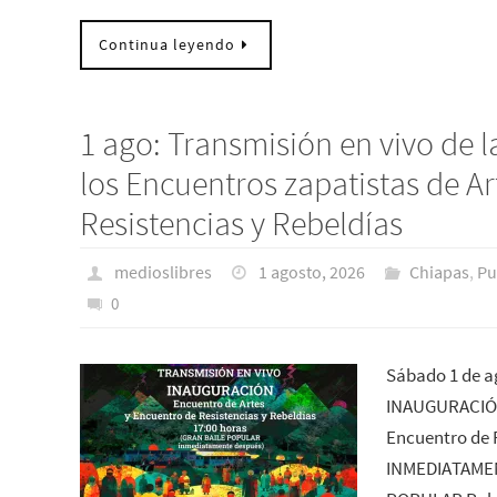
Continua leyendo
1 ago: Transmisión en vivo de 
los Encuentros zapatistas de Ar
Resistencias y Rebeldías
medioslibres
1 agosto, 2026
Chiapas
,
Pu
0
Sábado 1 de a
INAUGURACIÓN
Encuentro de 
INMEDIATAME