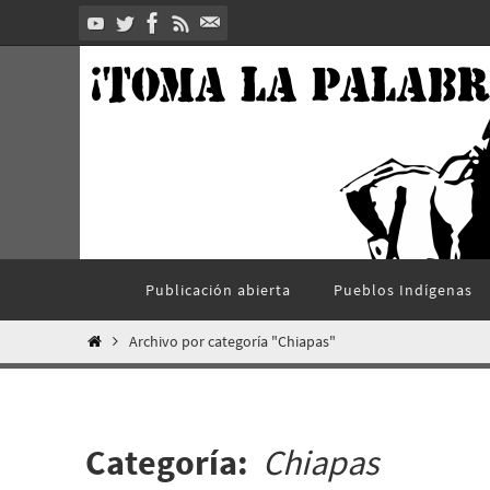
Ir
al
contenido
Ir
Publicación abierta
Pueblos Indí­genas
al
contenido
Inicio
Archivo por categoría "Chiapas"
Categoría:
Chiapas