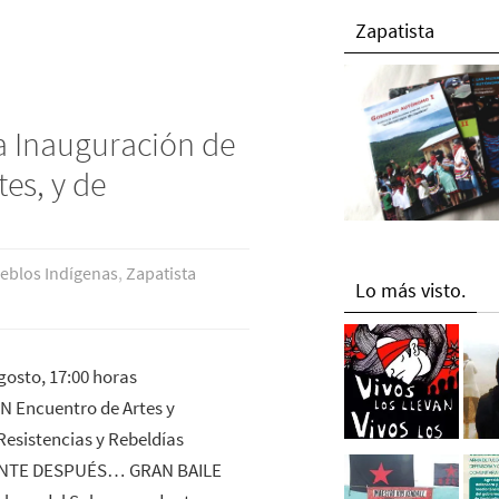
Zapatista
la Inauguración de
tes, y de
eblos Indí­genas
,
Zapatista
Lo más visto.
gosto, 17:00 horas
 Encuentro de Artes y
Resistencias y Rebeldías
NTE DESPUÉS… GRAN BAILE