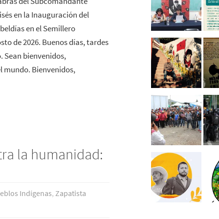
bras del Subcomandante
sés en la Inauguración del
beldías en el Semillero
to de 2026. Buenos días, tardes
. Sean bienvenidos,
l mundo. Bienvenidos,
tra la humanidad:
eblos Indí­genas
,
Zapatista