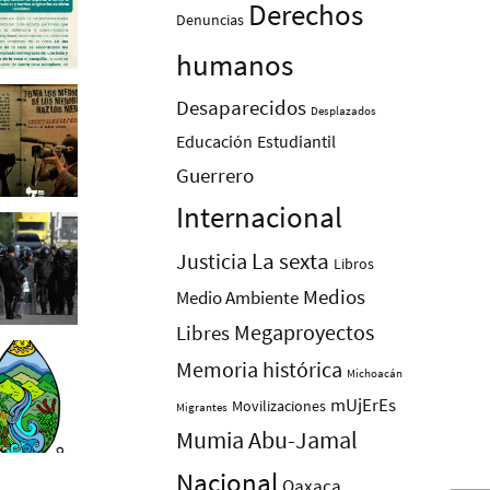
Derechos
Denuncias
humanos
Desaparecidos
Desplazados
Educación
Estudiantil
Guerrero
Internacional
La sexta
Justicia
Libros
Medios
Medio Ambiente
Megaproyectos
Libres
Memoria histórica
Michoacán
mUjErEs
Movilizaciones
Migrantes
Mumia Abu-Jamal
Nacional
Oaxaca