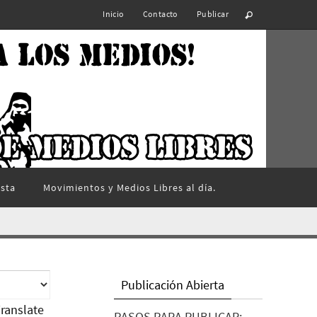
Inicio
Contacto
Publicar
ista
Movimientos y Medios Libres al día.
Publicación Abierta
ranslate
PASOS PARA PUBLICAR: