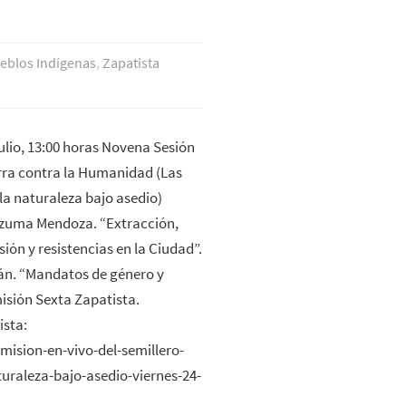
eblos Indí­genas
,
Zapatista
julio, 13:00 horas Novena Sesión
rra contra la Humanidad (Las
la naturaleza bajo asedio)
zuma Mendoza. “Extracción,
sión y resistencias en la Ciudad”.
án. “Mandatos de género y
isión Sexta Zapatista.
ista:
mision-en-vivo-del-semillero-
uraleza-bajo-asedio-viernes-24-