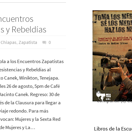
Encuentros
as y Rebeldías
,
Chiapas
,
Zapatista
0
El Rebozo, P
la a los Encuentros Zapatistas
Editorial, publi
esistencias y Rebeldías al
folleto del Cen
to Canek, Winikton, Tenejapa.
Medios Libres. Es
les 26 de agosto, 5pm de Café
edición 2016. Par
 Jacinto Canek. Regreso: 30 de
compartir. (c) C
s de la Clausura para llegar a
 viaje redondo. Para más
ocan: Mujeres y la Sexta Red
 de Mujeres y La…
Libros de la Escu