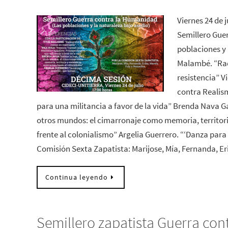
Viernes 24 de 
Semillero Gue
poblaciones y 
Malambé. “Rad
resistencia” V
contra Realis
para una militancia a favor de la vida” Brenda Nava Ga
otros mundos: el cimarronaje como memoria, territorio
frente al colonialismo” Argelia Guerrero. “‘Danza pa
Comisión Sexta Zapatista: Marijose, Mía, Fernanda, Er
Continua leyendo
Semillero zapatista Guerra con