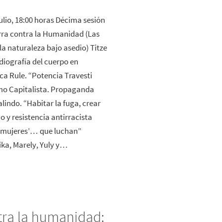
julio, 18:00 horas Décima sesión
rra contra la Humanidad (Las
la naturaleza bajo asedio) Titze
iografía del cuerpo en
ica Rule. “Potencia Travesti
mo Capitalista. Propaganda
lindo. “Habitar la fuga, crear
 y resistencia antirracista
ra mujeres’… que luchan”
ika, Marely, Yuly y…
tra la humanidad: