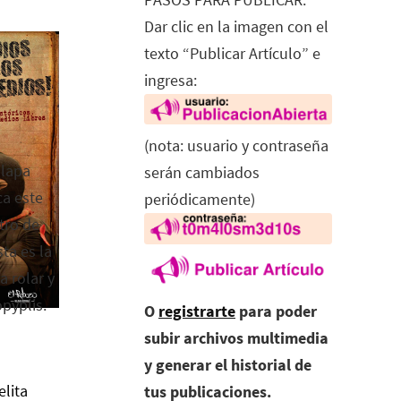
Dar clic en la imagen con el
texto “Publicar Artículo” e
ingresa:
(nota: usuario y contraseña
alapa
serán cambiados
ca este
periódicamente)
tro de
ta es la
a rolar y
opyplis.
O
registrarte
para poder
subir archivos multimedia
y generar el historial de
elita
tus publicaciones.