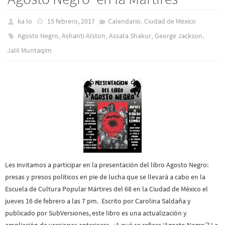
,
ka lo
15 febrero, 2017
Calendario
Ciudad de México
,
,
,
,
Agosto Negro
Ashanti Alston
Assata Shakur
George Jackson
Jalil Muntaqim
Les invitamos a participar en la presentación del libro Agosto Negro:
presas y presos políticos en pie de lucha que se llevará a cabo en la
Escuela de Cultura Popular Mártires del 68 en la Ciudad de México el
jueves 16 de febrero a las 7 pm. Escrito por Carolina Saldaña y
publicado por SubVersiones, este libro es una actualización y
ampliación de versiones anteriores. ¿A qué se refiere ‘Agosto Negro’? La