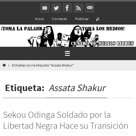
Ir
al
Inicio
Contacto
Publicar
contenido
Inicio
Entradas con la etiqueta "Assata Shakur"
Etiqueta:
Assata Shakur
Sekou Odinga Soldado por la
Libertad Negra Hace su Transición