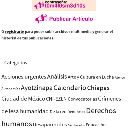
O
registrarte
para poder subir archivos multimedia y generar el
historial de tus publicaciones.
Categorías
Análisis
Acciones urgentes
Arte y Cultura en Lucha
Atenco
Ayotzinapa
Calendario
Chiapas
Autonomías
Ciudad de México
Crímenes
CNI-EZLN
Convocatorias
Derechos
de lesa humanidad
De la red
Denuncias
humanos
Desaparecidos
Educación
Desplazados