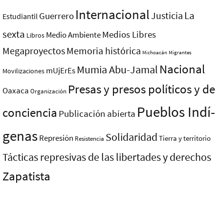
Internacional
La
Justicia
Guerrero
Estudiantil
sexta
Medios Libres
Medio Ambiente
Libros
Megaproyectos
Memoria histórica
Michoacán
Migrantes
Nacional
Mumia Abu-Jamal
mUjErEs
Movilizaciones
Presas y presos polí­ticos y de
Oaxaca
Organización
Pueblos Indí­
conciencia
Publicación abierta
genas
Solidaridad
Represión
Tierra y territorio
Resistencia
Tácticas represivas de las libertades y derechos
Zapatista