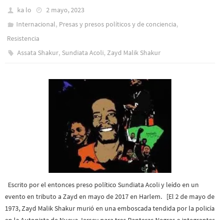
ka lo
2 mayo, 2023
,
,
Internacional
Presas y presos polí­ticos y de conciencia
Resistencia
,
,
Assata Shakur
Sundiata Acoli
Zayd Malik Shakur
Escrito por el entonces preso político Sundiata Acoli y leído en un
evento en tributo a Zayd en mayo de 2017 en Harlem. [El 2 de mayo de
1973, Zayd Malik Shakur murió en una emboscada tendida por la policía