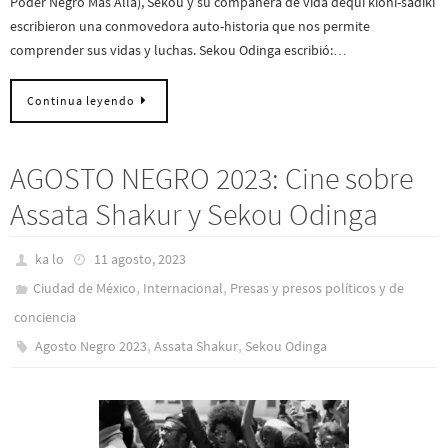
Poder Negro Más Allá), Sekou y su compañera de vida dequi kioni-sadiki
escribieron una conmovedora auto-historia que nos permite
comprender sus vidas y luchas. Sekou Odinga escribió:…
Continua leyendo
AGOSTO NEGRO 2023: Cine sobre
Assata Shakur y Sekou Odinga
ka lo
11 agosto, 2023
,
,
Ciudad de México
Internacional
Presas y presos polí­ticos y de
conciencia
,
,
Agosto Negro 2023
Assata Shakur
Sekou Odinga