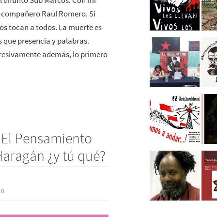
l difunto Sub Marcos. Con mi
al compañero Raúl Romero. Si
os tocan a todos. La muerte es
s que presencia y palabras.
resivamente además, lo primero
“El Pensamiento
Haragán ¿y tú qué?
ón