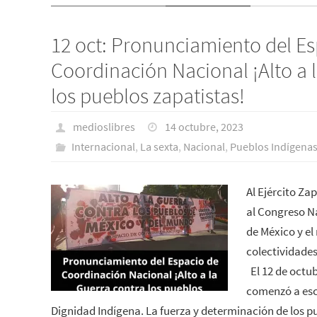
12 oct: Pronunciamiento del Es
Coordinación Nacional ¡Alto a 
los pueblos zapatistas!
medioslibres
14 octubre, 2023
Internacional
,
La sexta
,
Nacional
,
Pueblos Indí­gena
Al Ejército Za
al Congreso Na
de México y el
colectividades
El 12 de octub
comenzó a escr
Dignidad Indígena. La fuerza y determinación de los pu