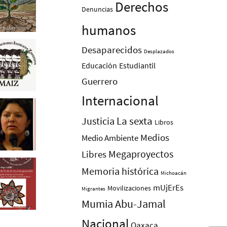
Derechos
Denuncias
humanos
Desaparecidos
Desplazados
Educación
Estudiantil
Guerrero
Internacional
La sexta
Justicia
Libros
Medios
Medio Ambiente
Megaproyectos
Libres
Memoria histórica
Michoacán
mUjErEs
Movilizaciones
Migrantes
Mumia Abu-Jamal
Nacional
Oaxaca