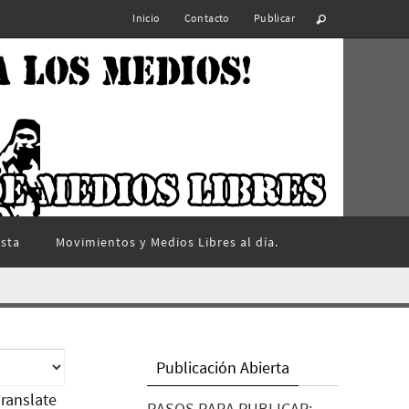
Inicio
Contacto
Publicar
ista
Movimientos y Medios Libres al día.
Publicación Abierta
ranslate
PASOS PARA PUBLICAR: