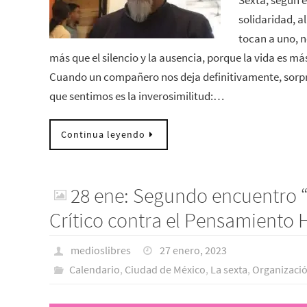
Sexta, según e
solidaridad, 
tocan a uno, n
más que el silencio y la ausencia, porque la vida es má
Cuando un compañero nos deja definitivamente, sorp
que sentimos es la inverosimilitud:…
Continua leyendo
28 ene: Segundo encuentro 
Crítico contra el Pensamiento 
medioslibres
27 enero, 2023
Calendario
,
Ciudad de México
,
La sexta
,
Organizaci