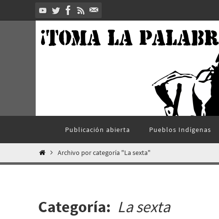
Ir
al
contenido
Ir
Publicación abierta
Pueblos Indí­genas
al
contenido
Inicio
Archivo por categoría "La sexta"
Categoría:
La sexta