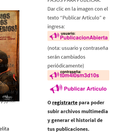
Dar clic en la imagen con el
texto “Publicar Artículo” e
ingresa:
(nota: usuario y contraseña
alapa
serán cambiados
ca este
periódicamente)
tro de
ta es la
a rolar y
opyplis.
O
registrarte
para poder
subir archivos multimedia
y generar el historial de
elita
tus publicaciones.