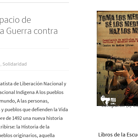
pacio de
la Guerra contra
El Rebozo, P
s
,
Solidaridad
Editorial, publi
folleto del Cen
patista de Liberación Nacional y
Medios Libres. Es
cional Indígena A los pueblos
edición 2016. Par
 mundo, A las personas,
compartir. (c) C
 y pueblos que defienden la Vida
re de 1492 una nueva historia
ibirse: la Historia de la
Libros de la Escu
eblos originarios, aquella