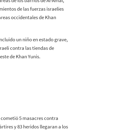
áreas de los barrios de Al-Amal,
ientos de las fuerzas israelíes
 áreas occidentales de Khan
incluido un niño en estado grave,
aelí contra las tiendas de
este de Khan Yunis.
lí cometió 5 masacres contra
rtires y 83 heridos llegaran a los