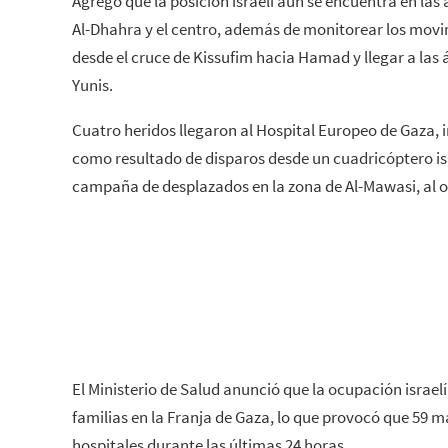
Agregó que la posición israelí aún se encuentra en las 
Al-Dhahra y el centro, además de monitorear los movim
desde el cruce de Kissufim hacia Hamad y llegar a las
Yunis.
Cuatro heridos llegaron al Hospital Europeo de Gaza, 
como resultado de disparos desde un cuadricóptero isr
campaña de desplazados en la zona de Al-Mawasi, al o
El Ministerio de Salud anunció que la ocupación israe
familias en la Franja de Gaza, lo que provocó que 59 má
hospitales durante las últimas 24 horas.