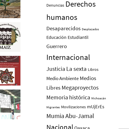
Derechos
Denuncias
humanos
Desaparecidos
Desplazados
Educación
Estudiantil
Guerrero
Internacional
La sexta
Justicia
Libros
Medios
Medio Ambiente
Megaproyectos
Libres
Memoria histórica
Michoacán
mUjErEs
Movilizaciones
Migrantes
Mumia Abu-Jamal
Nacional
Oaxaca