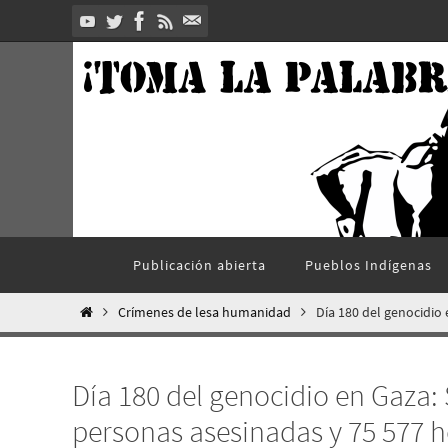
Ir
al
contenido
Ir
Publicación abierta
Pueblos Indí­genas
al
contenido
Inicio
Crímenes de lesa humanidad
Día 180 del genocidio
Día 180 del genocidio en Gaza
personas asesinadas y 75 577 h