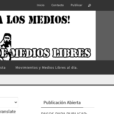
Inicio
Contacto
Publicar
ista
Movimientos y Medios Libres al día.
Publicación Abierta
ranslate
PASOS PARA PUBLICAR: