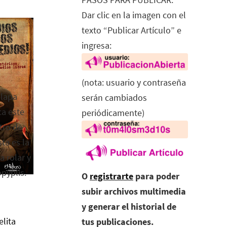
Dar clic en la imagen con el
texto “Publicar Artículo” e
ingresa:
(nota: usuario y contraseña
alapa
serán cambiados
ca este
periódicamente)
tro de
ta es la
a rolar y
opyplis.
O
registrarte
para poder
subir archivos multimedia
y generar el historial de
elita
tus publicaciones.