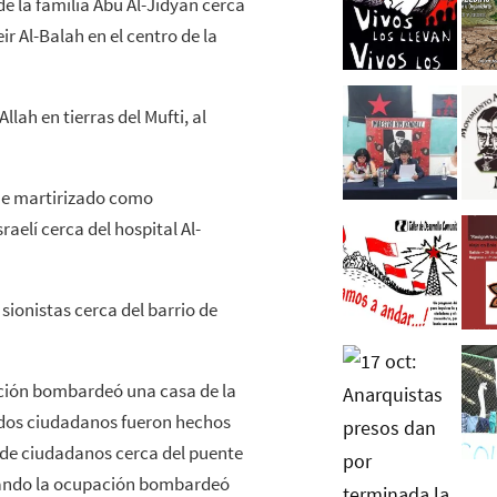
 la familia Abu Al-Jidyan cerca
ir Al-Balah en el centro de la
lah en tierras del Mufti, al
fue martirizado como
elí cerca del hospital Al-
sionistas cerca del barrio de
ción bombardeó una casa de la
dos ciudadanos fueron hechos
de ciudadanos cerca del puente
uando la ocupación bombardeó