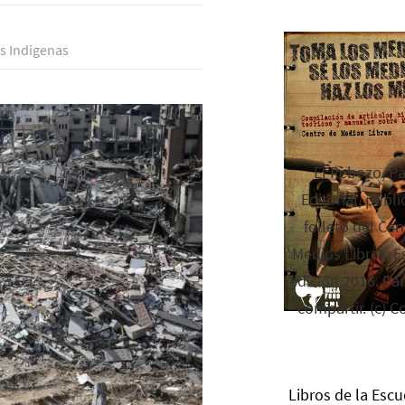
s Indí­genas
El Rebozo, P
Editorial, publi
folleto del Cen
Medios Libres. Es
edición 2016. Par
compartir. (c) C
Libros de la Escu