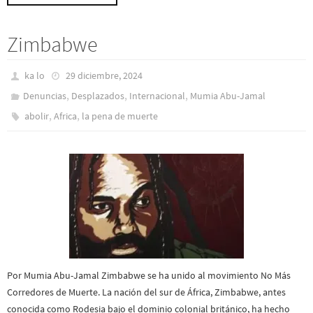
Zimbabwe
ka lo
29 diciembre, 2024
,
,
,
Denuncias
Desplazados
Internacional
Mumia Abu-Jamal
,
,
abolir
Africa
la pena de muerte
Por Mumia Abu-Jamal Zimbabwe se ha unido al movimiento No Más
Corredores de Muerte. La nación del sur de África, Zimbabwe, antes
conocida como Rodesia bajo el dominio colonial británico, ha hecho