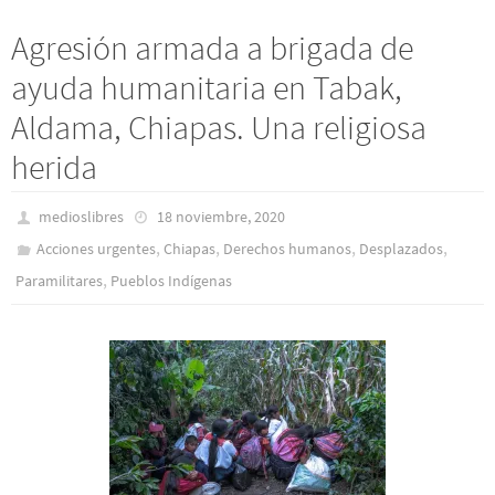
Agresión armada a brigada de
ayuda humanitaria en Tabak,
Aldama, Chiapas. Una religiosa
herida
medioslibres
18 noviembre, 2020
,
,
,
,
Acciones urgentes
Chiapas
Derechos humanos
Desplazados
,
Paramilitares
Pueblos Indí­genas