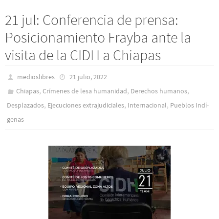
21 jul: Conferencia de prensa:
Posicionamiento Frayba ante la
visita de la CIDH a Chiapas
medioslibres
21 julio, 2022
,
,
,
Chiapas
Crímenes de lesa humanidad
Derechos humanos
,
,
,
Desplazados
Ejecuciones extrajudiciales
Internacional
Pueblos Indí­
genas