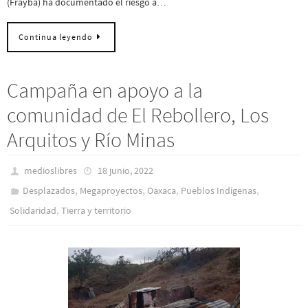
(Frayba) ha documentado el riesgo a…
Continua leyendo
Campaña en apoyo a la
comunidad de El Rebollero, Los
Arquitos y Río Minas
medioslibres
18 junio, 2022
,
,
,
,
Desplazados
Megaproyectos
Oaxaca
Pueblos Indí­genas
,
Solidaridad
Tierra y territorio