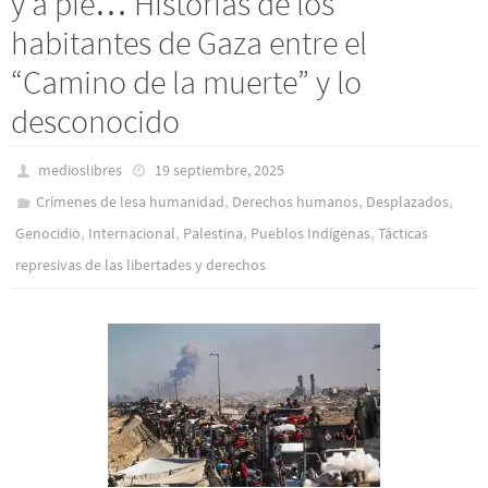
y a pie… Historias de los
habitantes de Gaza entre el
“Camino de la muerte” y lo
desconocido
medioslibres
19 septiembre, 2025
,
,
,
Crímenes de lesa humanidad
Derechos humanos
Desplazados
,
,
,
,
Genocidio
Internacional
Palestina
Pueblos Indí­genas
Tácticas
represivas de las libertades y derechos