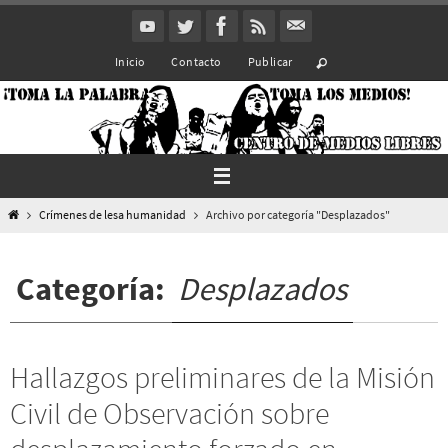
Ir
al
Inicio
Contacto
Publicar
contenido
Inicio
Crímenes de lesa humanidad
Archivo por categoría "Desplazados"
Categoría:
Desplazados
Hallazgos preliminares de la Misión
Civil de Observación sobre