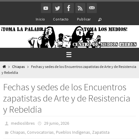
Ir
al
Inicio
Contacto
Publicar
contenido
Inicio
Chiapas
Fechas y sedes de los Encuentros zapatistas de Arte y de Resistencia
y Rebeldía
Fechas y sedes de los Encuentros
zapatistas de Arte y de Resistencia
y Rebeldía
medioslibres
29 junio, 2026
,
,
,
Chiapas
Convocatorias
Pueblos Indí­genas
Zapatista