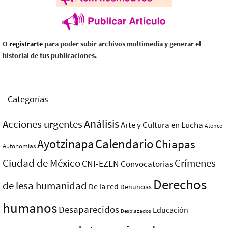
O
registrarte
para poder subir archivos multimedia y generar el
historial de tus publicaciones.
Categorías
Análisis
Acciones urgentes
Arte y Cultura en Lucha
Atenco
Ayotzinapa
Calendario
Chiapas
Autonomías
Ciudad de México
Crímenes
CNI-EZLN
Convocatorias
Derechos
de lesa humanidad
De la red
Denuncias
humanos
Desaparecidos
Educación
Desplazados