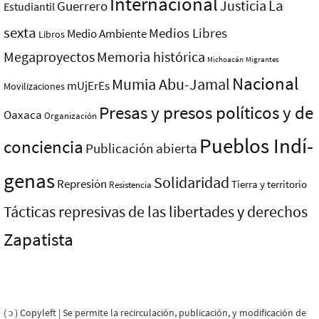
Internacional
La
Justicia
Guerrero
Estudiantil
sexta
Medios Libres
Medio Ambiente
Libros
Megaproyectos
Memoria histórica
Michoacán
Migrantes
Nacional
Mumia Abu-Jamal
mUjErEs
Movilizaciones
Presas y presos polí­ticos y de
Oaxaca
Organización
Pueblos Indí­
conciencia
Publicación abierta
genas
Solidaridad
Represión
Tierra y territorio
Resistencia
Tácticas represivas de las libertades y derechos
Zapatista
( ɔ ) Copyleft | Se permite la recirculación, publicación, y modificación de