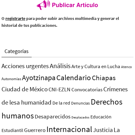
O
registrarte
para poder subir archivos multimedia y generar el
historial de tus publicaciones.
Categorías
Análisis
Acciones urgentes
Arte y Cultura en Lucha
Atenco
Ayotzinapa
Calendario
Chiapas
Autonomías
Ciudad de México
Crímenes
CNI-EZLN
Convocatorias
Derechos
de lesa humanidad
De la red
Denuncias
humanos
Desaparecidos
Educación
Desplazados
Internacional
La
Justicia
Guerrero
Estudiantil