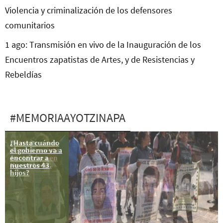
Violencia y criminalización de los defensores
comunitarios
1 ago: Transmisión en vivo de la Inauguración de los
Encuentros zapatistas de Artes, y de Resistencias y
Rebeldías
#MEMORIAAYOTZINAPA
¿Hasta cuándo
De norte a sur,
el gobierno va a
de este a oeste:
encontrar a
Ayotzinapa en
nuestros 43
Nuevo León.
hijos?