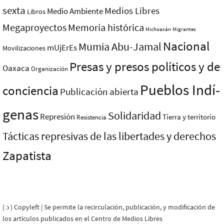
sexta
Medios Libres
Medio Ambiente
Libros
Megaproyectos
Memoria histórica
Michoacán
Migrantes
Nacional
Mumia Abu-Jamal
mUjErEs
Movilizaciones
Presas y presos polí­ticos y de
Oaxaca
Organización
Pueblos Indí­
conciencia
Publicación abierta
genas
Solidaridad
Represión
Tierra y territorio
Resistencia
Tácticas represivas de las libertades y derechos
Zapatista
( ɔ ) Copyleft | Se permite la recirculación, publicación, y modificación de
los artículos publicados en el Centro de Medios Libres