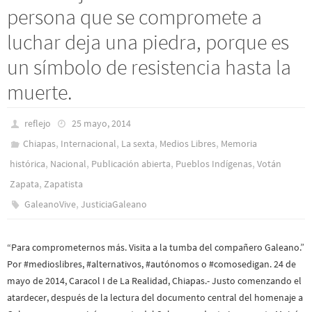
persona que se compromete a
luchar deja una piedra, porque es
un símbolo de resistencia hasta la
muerte.
reflejo
25 mayo, 2014
,
,
,
,
Chiapas
Internacional
La sexta
Medios Libres
Memoria
,
,
,
,
histórica
Nacional
Publicación abierta
Pueblos Indí­genas
Votán
,
Zapata
Zapatista
,
GaleanoVive
JusticiaGaleano
“Para comprometernos más. Visita a la tumba del compañero Galeano.”
Por #medioslibres, #alternativos, #autónomos o #comosedigan. 24 de
mayo de 2014, Caracol I de La Realidad, Chiapas.- Justo comenzando el
atardecer, después de la lectura del documento central del homenaje a