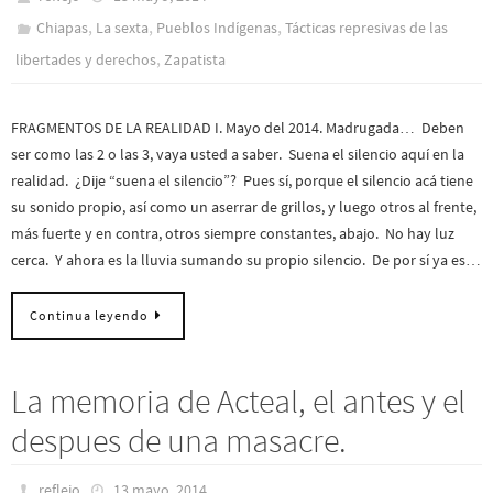
,
,
,
Chiapas
La sexta
Pueblos Indí­genas
Tácticas represivas de las
,
libertades y derechos
Zapatista
FRAGMENTOS DE LA REALIDAD I. Mayo del 2014. Madrugada… Deben
ser como las 2 o las 3, vaya usted a saber. Suena el silencio aquí en la
realidad. ¿Dije “suena el silencio”? Pues sí, porque el silencio acá tiene
su sonido propio, así como un aserrar de grillos, y luego otros al frente,
más fuerte y en contra, otros siempre constantes, abajo. No hay luz
cerca. Y ahora es la lluvia sumando su propio silencio. De por sí ya es…
Continua leyendo
La memoria de Acteal, el antes y el
despues de una masacre.
reflejo
13 mayo, 2014