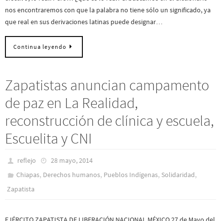
nos encontraremos con que la palabra no tiene sólo un significado, ya
que real en sus derivaciones latinas puede designar…
Continua leyendo
Zapatistas anuncian campamento
de paz en La Realidad,
reconstrucción de clínica y escuela,
Escuelita y CNI
reflejo
28 mayo, 2014
,
,
,
,
Chiapas
Derechos humanos
Pueblos Indí­genas
Solidaridad
Zapatista
EJÉRCITO ZAPATISTA DE LIBERACIÓN NACIONAL.MÉXICO.27 de Mayo del