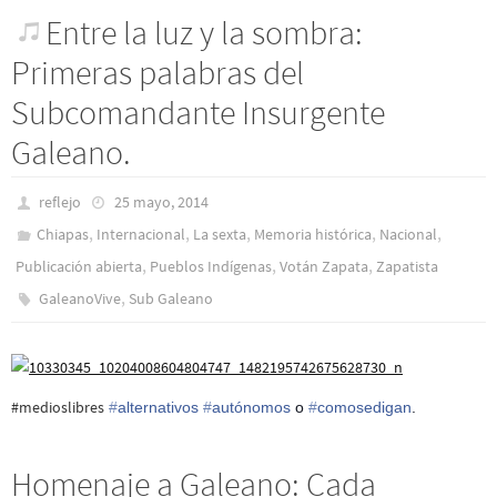
Entre la luz y la sombra:
Primeras palabras del
Subcomandante Insurgente
Galeano.
reflejo
25 mayo, 2014
,
,
,
,
,
Chiapas
Internacional
La sexta
Memoria histórica
Nacional
,
,
,
Publicación abierta
Pueblos Indí­genas
Votán Zapata
Zapatista
,
GaleanoVive
Sub Galeano
‪#‎
medioslibres‬
‪#‎
alternativos‬
‪#‎
autónomos‬
o
‪#‎
comosedigan‬
.
Homenaje a Galeano: Cada