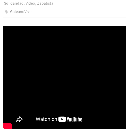
,
,
Solidaridad
Video
Zapatista
GaleanoVive