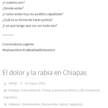
¿Y cuántos son?
¿Dónde están?
¿Y cómo están hoy los pueblos zapatistas?
¿Cuál es su forma de hacer justicia?
¿Y yo que tengo que ver con todo eso?
————-
Convocatoria urgente
#GaleanoVive #LaRealidadEsNuestra
El dolor y la rabia en Chiapas
reflejo
22 mayo, 2014
,
,
,
Chiapas
Internacional
Presas y presos polí­ticos y de conciencia
Zapatista
,
,
,
Galeano
GaleanoVive
Mumia Abu-Jamal
zapatista