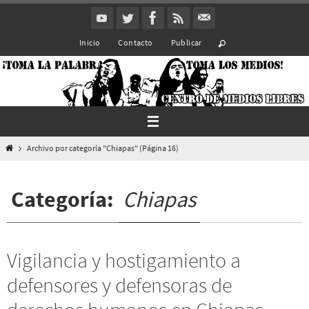
Ir
al
Inicio
Contacto
Publicar
contenido
Inicio
Archivo por categoría "Chiapas"
(Página 16)
Categoría:
Chiapas
Vigilancia y hostigamiento a
defensores y defensoras de