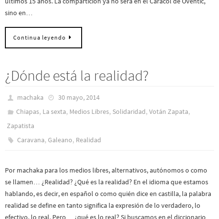
últimos 15 años. La compartición ya no será en el Caracol de Oventic,
sino en…
Continua leyendo
¿Dónde está la realidad?
machaka
30 mayo, 2014
,
,
,
,
,
Chiapas
La sexta
Medios Libres
Solidaridad
Votán Zapata
Zapatista
,
,
Caravana
Galeano
Realidad
Por machaka para los medios libres, alternativos, autónomos o como
se llamen… ¿Realidad? ¿Qué es la realidad? En el idioma que estamos
hablando, es decir, en español o como quién dice en castilla, la palabra
realidad se define en tanto significa la expresión de lo verdadero, lo
efectivo, lo real. Pero… ¿qué es lo real? Si buscamos en el diccionario