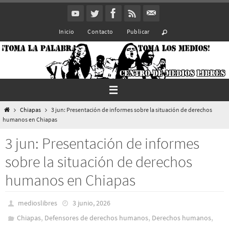
Ir
al
Inicio
Contacto
Publicar
contenido
Inicio
Chiapas
3 jun: Presentación de informes sobre la situación de derechos
humanos en Chiapas
3 jun: Presentación de informes
sobre la situación de derechos
humanos en Chiapas
medioslibres
3 junio, 2026
,
,
,
Chiapas
Defensores de derechos humanos
Derechos humanos