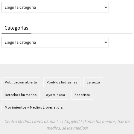
Categorías
Categorías
Categorías
Publicación abierta
Pueblos Indí­genas
La sexta
Derechos humanos
Ayotzinapa
Zapatista
Movimientos y Medios Libres al día.
Centro Medios Libres okupa ( ɔ ) Copyleft | ¡Toma los medios, haz los
medios, sé los medios!