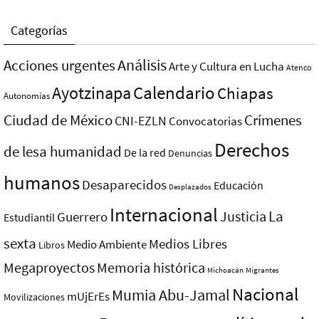
Categorías
Análisis
Acciones urgentes
Arte y Cultura en Lucha
Atenco
Ayotzinapa
Calendario
Chiapas
Autonomías
Ciudad de México
Crímenes
CNI-EZLN
Convocatorias
Derechos
de lesa humanidad
De la red
Denuncias
humanos
Desaparecidos
Educación
Desplazados
Internacional
La
Justicia
Guerrero
Estudiantil
sexta
Medios Libres
Medio Ambiente
Libros
Megaproyectos
Memoria histórica
Michoacán
Migrantes
Nacional
Mumia Abu-Jamal
mUjErEs
Movilizaciones