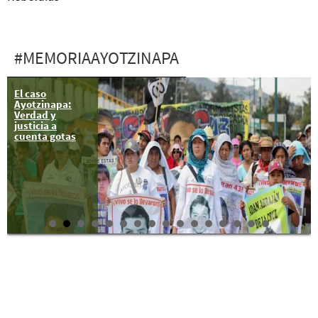
#MEMORIAAYOTZINAPA
El caso
Ayotzinapa:
Verdad y
justicia a
cuenta gotas