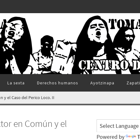
La sexta
Derechos humanos
Ayotzinapa
Zapat
y el Caso del Perico Loco. II
tor en Común y el
Powered by
T