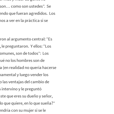
… son… como son ustedes”. Se
miendo que fueran agredidos. Los
s a ver en la práctica si se
on al argumento central: “Es
 le preguntaron. Y ellos: “Los
comunes, son de todos”: Los
qué no los hombres son de
a (en realidad no quería hacerse
rnamental y luego vender los
 las ventajas del cambio de
ntervino y le preguntó
ste que eres su dueño y señor,
 lo que quiere, en lo que sueña?”
ndría con su mujer si se le