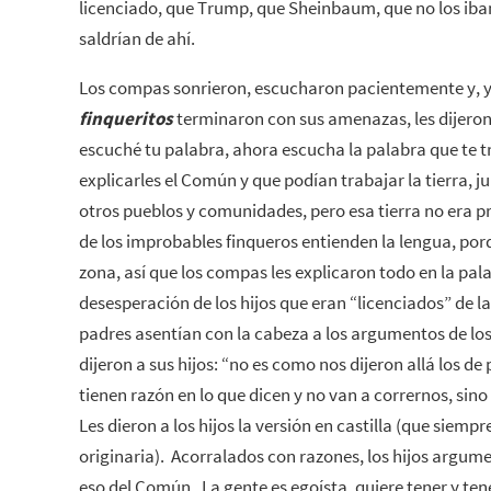
licenciado, que Trump, que Sheinbaum, que no los iba
saldrían de ahí.
Los compas sonrieron, escucharon pacientemente y, ya
finqueritos
terminaron con sus amenazas, les dijero
escuché tu palabra, ahora escucha la palabra que te 
explicarles el Común y que podían trabajar la tierra, 
otros pueblos y comunidades, pero esa tierra no era p
de los improbables finqueros entienden la lengua, por
zona, así que los compas les explicaron todo en la pala
desesperación de los hijos que eran “licenciados” de la 
padres asentían con la cabeza a los argumentos de lo
dijeron a sus hijos: “no es como nos dijeron allá los 
tienen razón en lo que dicen y no van a corrernos, sino
Les dieron a los hijos la versión en castilla (que siem
originaria). Acorralados con razones, los hijos argum
eso del Común. La gente es egoísta, quiere tener y te