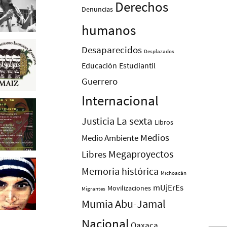
Derechos
Denuncias
humanos
Desaparecidos
Desplazados
Educación
Estudiantil
Guerrero
Internacional
La sexta
Justicia
Libros
Medios
Medio Ambiente
Megaproyectos
Libres
Memoria histórica
Michoacán
mUjErEs
Movilizaciones
Migrantes
Mumia Abu-Jamal
Nacional
Oaxaca