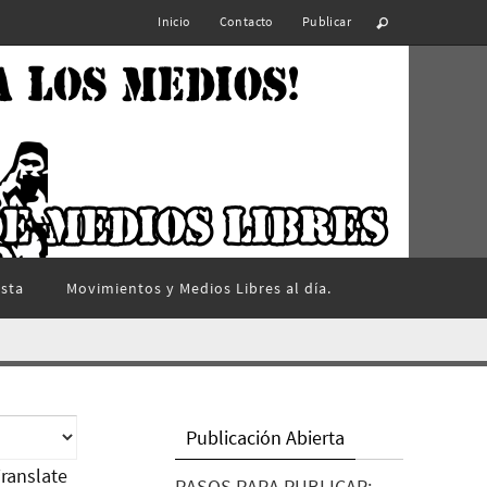
Inicio
Contacto
Publicar
ista
Movimientos y Medios Libres al día.
Publicación Abierta
ranslate
PASOS PARA PUBLICAR: