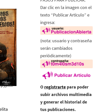
Dar clic en la imagen con el
texto “Publicar Artículo” e
ingresa:
(nota: usuario y contraseña
alapa
serán cambiados
ca este
periódicamente)
tro de
ta es la
a rolar y
opyplis.
O
registrarte
para poder
subir archivos multimedia
y generar el historial de
elita
tus publicaciones.