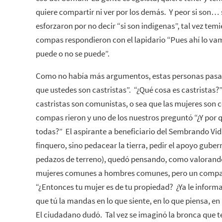
quiere compartir ni ver por los demás. Y peor si son
esforzaron por no decir “si son indígenas”, tal vez te
compas respondieron con el lapidario “Pues ahí lo vamo
puede o no se puede”.
Como no había más argumentos, estas personas pasar
que ustedes son castristas”. “¿Qué cosa es castristas?”,
castristas son comunistas, o sea que las mujeres son 
compas rieron y uno de los nuestros preguntó “¿Y por 
todas?” El aspirante a beneficiario del Sembrando Vid
finquero, sino pedacear la tierra, pedir el apoyo gube
pedazos de terreno), quedó pensando, como valorando
mujeres comunes a hombres comunes, pero un compa i
“¿Entonces tu mujer es de tu propiedad? ¿Ya le informa
que tú la mandas en lo que siente, en lo que piensa, en
El ciudadano dudó. Tal vez se imaginó la bronca que te