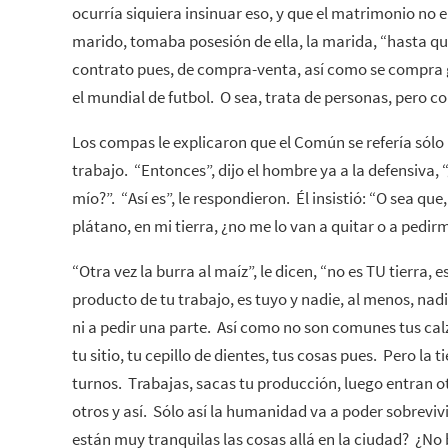
ocurría siquiera insinuar eso, y que el matrimonio no e
marido, tomaba posesión de ella, la marida, “hasta qu
contrato pues, de compra-venta, así como se compra 
el mundial de futbol. O sea, trata de personas, pero co
Los compas le explicaron que el Común se refería sólo a
trabajo. “Entonces”, dijo el hombre ya a la defensiva, 
mío?”. “Así es”, le respondieron. Él insistió: “O sea que
plátano, en mi tierra, ¿no me lo van a quitar o a pedir
“Otra vez la burra al maíz”, le dicen, “no es TU tierra, 
producto de tu trabajo, es tuyo y nadie, al menos, nadie
ni a pedir una parte. Así como no son comunes tus calz
tu sitio, tu cepillo de dientes, tus cosas pues. Pero la 
turnos. Trabajas, sacas tu producción, luego entran ot
otros y así. Sólo así la humanidad va a poder sobreviv
están muy tranquilas las cosas allá en la ciudad? ¿No 