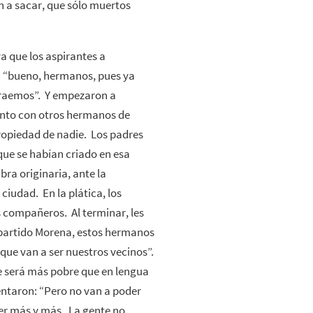
n a sacar, que sólo muertos
 que los aspirantes a
n “bueno, hermanos, pues ya
traemos”. Y empezaron a
junto con otros hermanos de
ropiedad de nadie. Los padres
que se habían criado en esa
bra originaria, ante la
ciudad. En la plática, los
s compañeros. Al terminar, les
de partido Morena, estos hermanos
 que van a ser nuestros vecinos”.
pre será más pobre que en lengua
entaron: “Pero no van a poder
ner más y más. La gente no