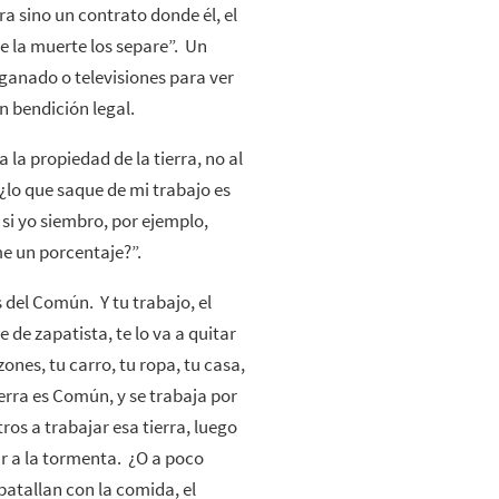
ra sino un contrato donde él, el
e la muerte los separe”. Un
ganado o televisiones para ver
n bendición legal.
 la propiedad de la tierra, no al
“¿lo que saque de mi trabajo es
, si yo siembro, por ejemplo,
me un porcentaje?”.
es del Común. Y tu trabajo, el
 de zapatista, te lo va a quitar
ones, tu carro, tu ropa, tu casa,
tierra es Común, y se trabaja por
ros a trabajar esa tierra, luego
ir a la tormenta. ¿O a poco
batallan con la comida, el