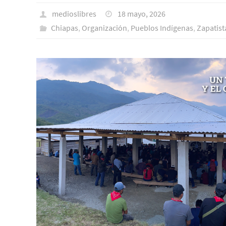
medioslibres
18 mayo, 2026
Chiapas
,
Organización
,
Pueblos Indí­genas
,
Zapatist