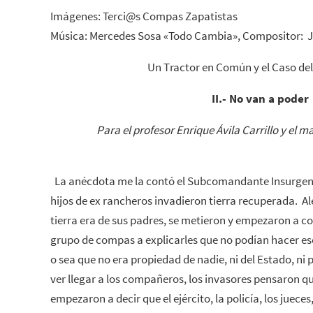
Imágenes: Terci@s Compas Zapatistas
Música: Mercedes Sosa «Todo Cambia», C
ompositor: 
Un Tractor en Común y el Caso del
II.- No van a poder
Para el profesor Enrique Ávila Carrillo y el
La anécdota me la contó el Subcomandante Insurgent
hijos de ex rancheros invadieron tierra recuperada. A
tierra era de sus padres, se metieron y empezaron a co
grupo de compas a explicarles que no podían hacer eso
o sea que no era propiedad de nadie, ni del Estado, ni p
ver llegar a los compañeros, los invasores pensaron que
empezaron a decir que el ejército, la policía, los juece