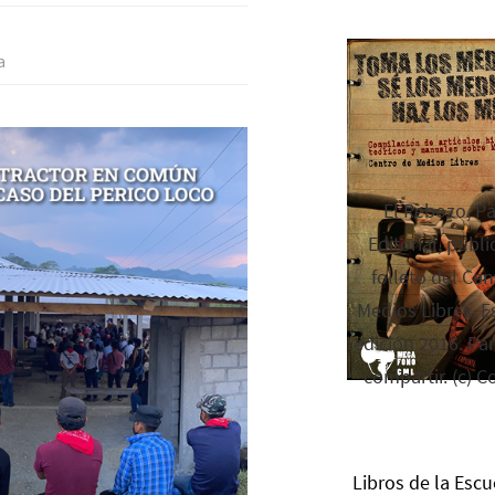
a
El Rebozo, P
Editorial, publi
folleto del Cen
Medios Libres. Es
edición 2016. Par
compartir. (c) C
Libros de la Escu