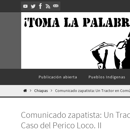
Ir
al
contenido
Ir
Publicación abierta
Pueblos Indí­genas
al
contenido
Inicio
Chiapas
Comunicado zapatista: Un Tractor en Común 
Comunicado zapatista: Un Trac
Caso del Perico Loco. II