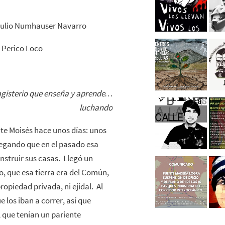
Julio Numhauser Navarro
 Perico Loco
 magisterio que enseña y aprende…
luchando
e Moisés hace unos días: unos
legando que en el pasado esa
nstruir sus casas. Llegó un
, que esa tierra era del Común,
ropiedad privada, ni ejidal. Al
 los iban a correr, así que
s, que tenían un pariente