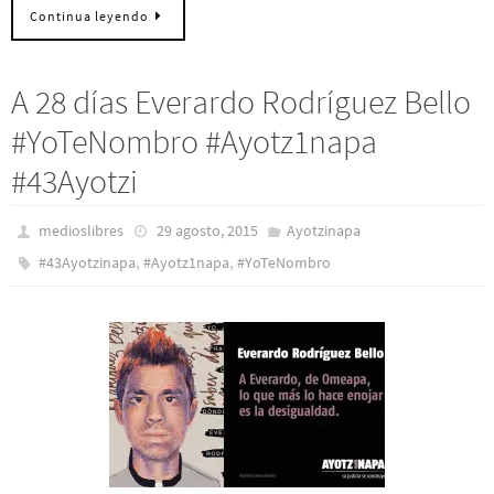
Continua leyendo
A 28 días Everardo Rodríguez Bello
#YoTeNombro #Ayotz1napa
#43Ayotzi
medioslibres
29 agosto, 2015
Ayotzinapa
,
,
#43Ayotzinapa
#Ayotz1napa
#YoTeNombro