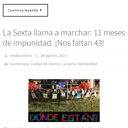
Continua leyendo
La Sexta llama a marchar: 11 meses
de impunidad. ¡Nos faltan 43!
medioslibres
26 agosto, 2015
,
,
,
Ayotzinapa
Ciudad de México
La sexta
Solidaridad