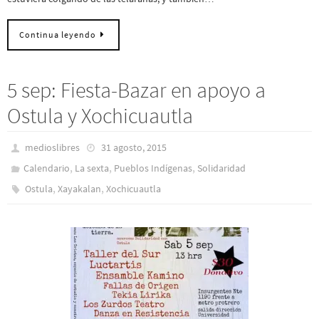
Continua leyendo
5 sep: Fiesta-Bazar en apoyo a
Ostula y Xochicuautla
medioslibres
31 agosto, 2015
,
,
,
Calendario
La sexta
Pueblos Indí­genas
Solidaridad
,
,
Ostula
Xayakalan
Xochicuautla