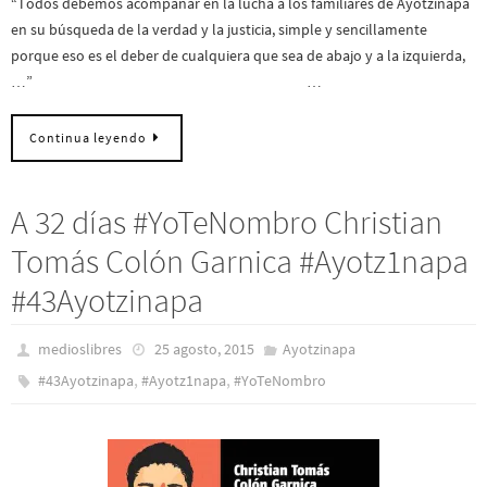
“Todos debemos acompañar en la lucha a los familiares de Ayotzinapa
en su búsqueda de la verdad y la justicia, simple y sencillamente
porque eso es el deber de cualquiera que sea de abajo y a la izquierda,
…” …
Continua leyendo
A 32 días #YoTeNombro Christian
Tomás Colón Garnica #Ayotz1napa
#43Ayotzinapa
medioslibres
25 agosto, 2015
Ayotzinapa
,
,
#43Ayotzinapa
#Ayotz1napa
#YoTeNombro