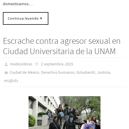
domesticarnos.…
Continua leyendo
Escrache contra agresor sexual en
Ciudad Universitaria de la UNAM
medioslibres
2 septiembre, 2015
,
,
,
,
Ciudad de México
Derechos humanos
Estudiantil
Justicia
mUjErEs