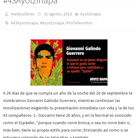
medioslibres
31 agosto, 2015
Ayotzinapa
,
,
#43Ayotzinapa
#Ayotz1napa
#YoTeNombro
A 26 días de que se cumpla un año de la noche del 26 de septiembre te
nombramos Giovanni Galindo Guerrero, mientras continúan las
movilizaciones exigiendo tu presentación inmediata con vida y la de tus
43 compañeros. 1.- Giovanni tiene 20 años, y en la Normal es conocido
como el Espáider, “porque cuando corre brinca, o sea no corre bien o,
más bien, tiene su propio estilo para correr, brincando así como si se
estuviera colgando de las telarañas, y también…