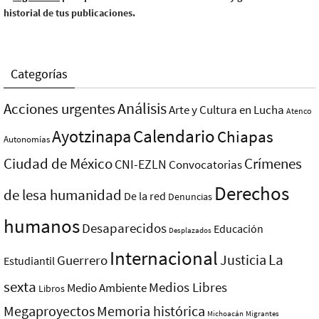
historial de tus publicaciones.
Categorías
Análisis
Acciones urgentes
Arte y Cultura en Lucha
Atenco
Ayotzinapa
Calendario
Chiapas
Autonomías
Ciudad de México
Crímenes
CNI-EZLN
Convocatorias
Derechos
de lesa humanidad
De la red
Denuncias
humanos
Desaparecidos
Educación
Desplazados
Internacional
La
Justicia
Guerrero
Estudiantil
sexta
Medios Libres
Medio Ambiente
Libros
Megaproyectos
Memoria histórica
Michoacán
Migrantes