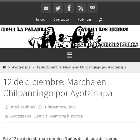
Ir
al
Inicio
Contacto
Publicar
contenido
Inicio
Ayotzinapa
12 de diciembre: Marcha en Chilpancingo por Ayotzinapa
12 de diciembre: Marcha en
Chilpancingo por Ayotzinapa
medioslibres
1 diciembre, 2016
,
,
Ayotzinapa
Justicia
Memoria histórica
Este 12 de diciembre se cumplen 5 años del ataque de cuerpos