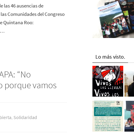
 las 46 ausencias de
 las Comunidades del Congreso
el estado de Quintana Roo:
en…
Lo más visto.
PA: “No
o porque vamos
bierta
,
Solidaridad