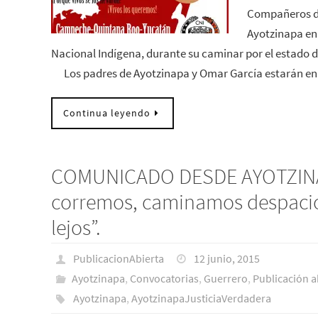
Compañeros de
Ayotzinapa en
Nacional Indígena, durante su caminar por 
Los padres de Ayotzinapa y Omar García estarán 
Continua leyendo
COMUNICADO DESDE AYOTZINA
corremos, caminamos despaci
lejos”.
PublicacionAbierta
12 junio, 2015
Ayotzinapa
,
Convocatorias
,
Guerrero
,
Publicación a
Ayotzinapa
,
AyotzinapaJusticiaVerdadera