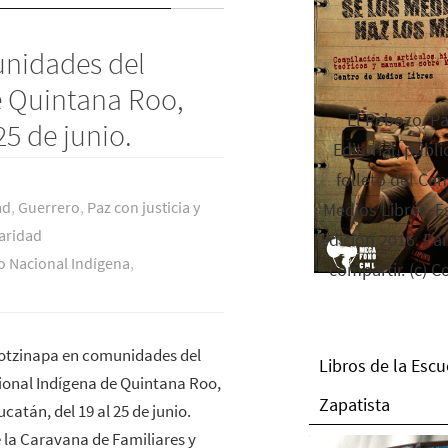
nidades del
e Quintana Roo,
El Rebozo, P
5 de junio.
Editorial, publi
folleto del Cen
ad
,
Guerrero
,
Paz con justicia y
Medios Libres. Es
aridad
edición 2016. Par
 Nacional Indígena
,
compartir. (c) C
otzinapa en comunidades del
Libros de la Escu
onal Indígena de Quintana Roo,
Zapatista
atán, del 19 al 25 de junio.
 la Caravana de Familiares y