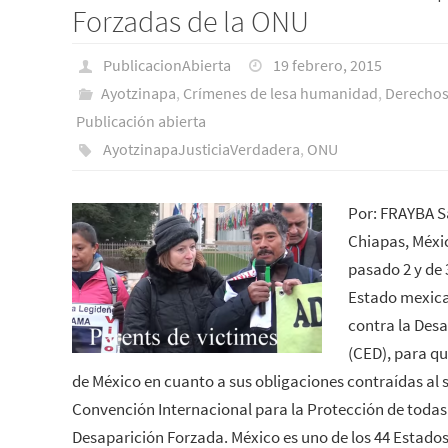
Forzadas de la ONU
PublicacionAbierta
19 febrero, 2015
Ayotzinapa
,
Crímenes de lesa humanidad
,
Derecho
Publicación abierta
AyotzinapaJusticiaVerdadera
,
ONU
Por: FRAYBA S
Chiapas, Méxic
pasado 2 y de 
Estado mexica
contra la Des
(CED), para qu
de México en cuanto a sus obligaciones contraídas al s
Convención Internacional para la Protección de todas 
Desaparición Forzada. México es uno de los 44 Estad