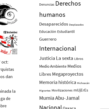
Derechos
Denuncias
humanos
Desaparecidos
Desplazados
Educación
Estudiantil
Guerrero
Internacional
La sexta
Justicia
Libros
Medios
Medio Ambiente
Megaproyectos
Libres
Memoria histórica
Michoacán
mUjErEs
Movilizaciones
Migrantes
Mumia Abu-Jamal
Nacional
Oaxaca