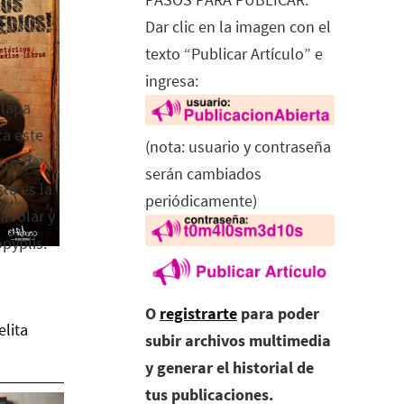
Dar clic en la imagen con el
texto “Publicar Artículo” e
ingresa:
alapa
ca este
(nota: usuario y contraseña
tro de
serán cambiados
ta es la
periódicamente)
a rolar y
opyplis.
O
registrarte
para poder
elita
subir archivos multimedia
y generar el historial de
tus publicaciones.