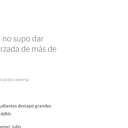
 no supo dar
orzada de más de
icación abierta
tudiantes destapó grandes
e ddhh
menez Julio