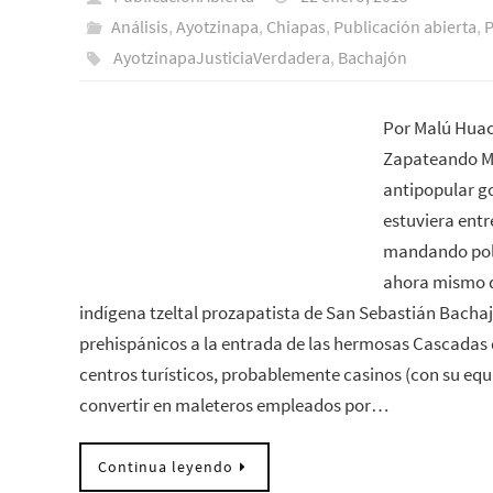
Análisis
,
Ayotzinapa
,
Chiapas
,
Publicación abierta
,
P
AyotzinapaJusticiaVerdadera
,
Bachajón
Por Malú Huac
Zapateando Me
antipopular g
estuviera ent
mandando poli
ahora mismo d
indígena tzeltal prozapatista de San Sebastián Bach
prehispánicos a la entrada de las hermosas Cascadas 
centros turísticos, probablemente casinos (con su equip
convertir en maleteros empleados por…
Continua leyendo