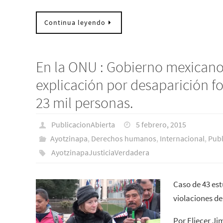
Continua leyendo
En la ONU : Gobierno mexicano
explicación por desaparición f
23 mil personas.
PublicacionAbierta
5 febrero, 2015
Ayotzinapa
,
Derechos humanos
,
Internacional
,
Publ
AyotzinapaJusticiaVerdadera
Caso de 43 es
violaciones d
Por Eliecer Ji