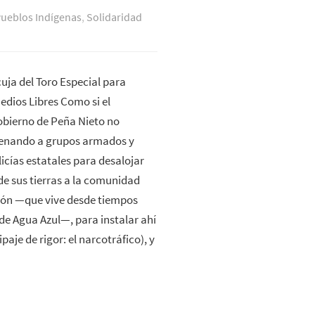
ueblos Indí­genas
,
Solidaridad
uja del Toro Especial para
dios Libres Como si el
obierno de Peña Nieto no
renando a grupos armados y
cías estatales para desalojar
e sus tierras a la comunidad
ajón —que vive desde tiempos
de Agua Azul—, para instalar ahí
aje de rigor: el narcotráfico), y