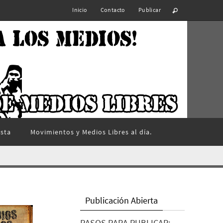
Inicio
Contacto
Publicar
ista
Movimientos y Medios Libres al día.
Publicación Abierta
PASOS PARA PUBLICAR: