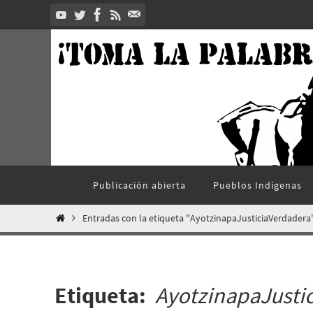
Ir
al
contenido
Ir
Publicación abierta
Pueblos Indí­genas
al
contenido
Inicio
Entradas con la etiqueta "AyotzinapaJusticiaVerdadera
Etiqueta:
AyotzinapaJusti