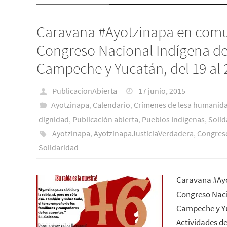
Caravana #Ayotzinapa en comu
Congreso Nacional Indígena d
Campeche y Yucatán, del 19 al 2
PublicacionAbierta
17 junio, 2015
Ayotzinapa
,
Calendario
,
Crímenes de lesa humanid
dignidad
,
Publicación abierta
,
Pueblos Indí­genas
,
Solid
Ayotzinapa
,
AyotzinapaJusticiaVerdadera
,
Congreso
Solidaridad
Caravana #Ay
Congreso Naci
Campeche y Yuc
Actividades de