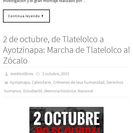
investigación y el gran montaje realizado por…
Continua leyendo
2 de octubre, de Tlatelolco a
Ayotzinapa: Marcha de Tlatelolco al
Zócalo
medioslibres
1 octubre, 2015
,
,
,
Ayotzinapa
Calendario
Crímenes de lesa humanidad
Derechos
,
,
,
humanos
Estudiantil
Memoria histórica
Nacional