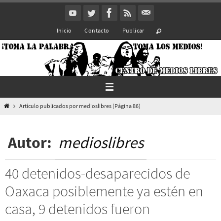
Ir
al
Inicio
Contacto
Publicar
contenido
Inicio
Artículo publicados por medioslibres
(Página 86)
Autor:
medioslibres
40 detenidos-desaparecidos de
Oaxaca posiblemente ya estén en
casa, 9 detenidos fueron