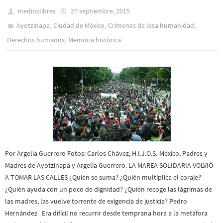
medioslibres
27 septiembre, 2015
,
,
,
Ayotzinapa
Ciudad de México
Crímenes de lesa humanidad
,
Derechos humanos
Memoria histórica
Por Argelia Guerrero Fotos: Carlos Chávez, H.I.J.O.S.-México, Padres y
Madres de Ayotzinapa y Argelia Guerrero. LA MAREA SOLIDARIA VOLVIÓ
A TOMAR LAS CALLES ¿Quién se suma? ¿Quién multiplica el coraje?
¿Quién ayuda con un poco de dignidad? ¿Quién recoge las lágrimas de
las madres, las vuelve torrente de exigencia de justicia? Pedro
Hernández Era difícil no recurrir desde temprana hora a la metáfora