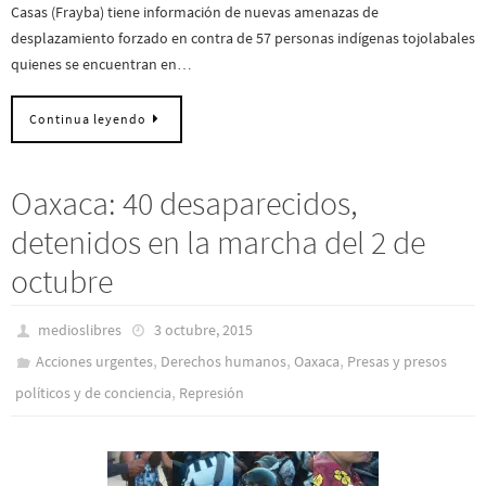
Casas (Frayba) tiene información de nuevas amenazas de
desplazamiento forzado en contra de 57 personas indígenas tojolabales
quienes se encuentran en…
Continua leyendo
Oaxaca: 40 desaparecidos,
detenidos en la marcha del 2 de
octubre
medioslibres
3 octubre, 2015
,
,
,
Acciones urgentes
Derechos humanos
Oaxaca
Presas y presos
,
polí­ticos y de conciencia
Represión