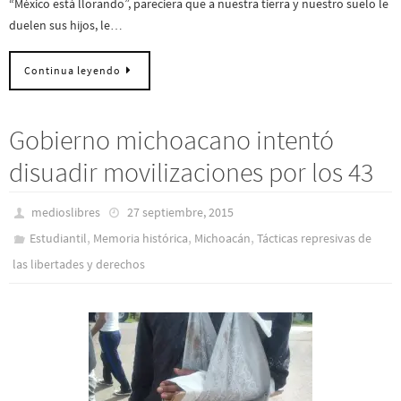
“México está llorando”, pareciera que a nuestra tierra y nuestro suelo le
duelen sus hijos, le…
Continua leyendo
Gobierno michoacano intentó
disuadir movilizaciones por los 43
medioslibres
27 septiembre, 2015
,
,
,
Estudiantil
Memoria histórica
Michoacán
Tácticas represivas de
las libertades y derechos