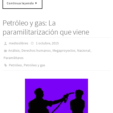
Continua leyendo
Petróleo y gas: La
paramilitarización que viene
medioslibres
1 octubre, 2015
,
,
,
,
Análisis
Derechos humanos
Megaproyectos
Nacional
Paramilitares
,
Petróleo
Petróleo y gas