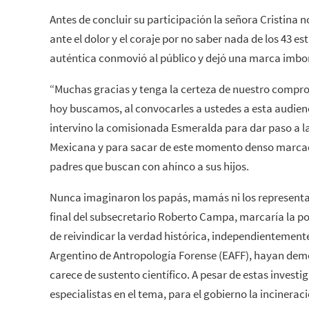
Antes de concluir su participación la señora Cristina 
ante el dolor y el coraje por no saber nada de los 43 es
auténtica conmovió al público y dejó una marca imbor
“Muchas gracias y tenga la certeza de nuestro compr
hoy buscamos, al convocarles a ustedes a esta audienc
intervino la comisionada Esmeralda para dar paso a la
Mexicana y para sacar de este momento denso marcado
padres que buscan con ahínco a sus hijos.
Nunca imaginaron los papás, mamás ni los representa
final del subsecretario Roberto Campa, marcaría la po
de reivindicar la verdad histórica, independientemente 
Argentino de Antropología Forense (EAFF), hayan dem
carece de sustento científico. A pesar de estas investi
especialistas en el tema, para el gobierno la incineraci