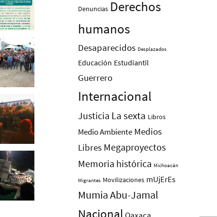
Derechos
Denuncias
humanos
Desaparecidos
Desplazados
Educación
Estudiantil
Guerrero
Internacional
La sexta
Justicia
Libros
Medios
Medio Ambiente
Megaproyectos
Libres
Memoria histórica
Michoacán
mUjErEs
Movilizaciones
Migrantes
Mumia Abu-Jamal
Nacional
Oaxaca