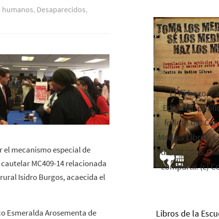
s humanos
,
Desaparecidos
,
El Rebozo, P
Editorial, publi
folleto del Cen
Medios Libres. Es
ar el mecanismo especial de
edición 2016. Par
a cautelar MC409-14 relacionada
compartir. (c) C
rural Isidro Burgos, acaecida el
xico Esmeralda Arosementa de
Libros de la Escu