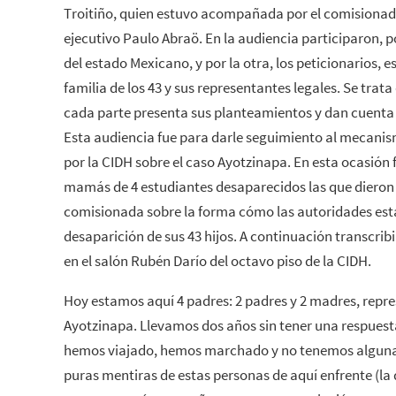
Troitiño, quien estuvo acompañada por el comisionado
ejecutivo Paulo Abraö. En la audiencia participaron, p
del estado Mexicano, y por la otra, los peticionarios, e
familia de los 43 y sus representantes legales. Se trat
cada parte presenta sus planteamientos y dan cuenta 
Esta audiencia fue para darle seguimiento al mecani
por la CIDH sobre el caso Ayotzinapa. En esta ocasión 
mamás de 4 estudiantes desaparecidos las que dieron 
comisionada sobre la forma cómo las autoridades est
desaparición de sus 43 hijos. A continuación transcri
en el salón Rubén Darío del octavo piso de la CIDH.
Hoy estamos aquí 4 padres: 2 padres y 2 madres, repre
Ayotzinapa. Llevamos dos años sin tener una respues
hemos viajado, hemos marchado y no tenemos alguna
puras mentiras de estas personas de aquí enfrente (la 