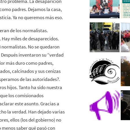
tro problema. La desaparición
s como padres. Dejamos la casa,
usticia. Ya no queremos más eso.
eran de los normalistas.
. Hay miles de desaparecidos.
8 normalistas. No se quedaron
. Después inventaron su “verdad
dolor más duro como padres,
ados, calcinados y sus cenizas
esperamos de las autoridades?.
os hijos. Tanto ha sido nuestra
 que los comisionados
clarar este asunto. Gracias a
dicho la verdad. Han dejado varias
res, ellos (los del gobierno) no
lo menos saber qué pasó con