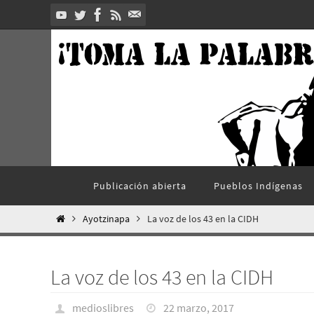
Ir
al
contenido
Ir
Publicación abierta
Pueblos Indí­genas
al
contenido
Inicio
Ayotzinapa
La voz de los 43 en la CIDH
La voz de los 43 en la CIDH
medioslibres
22 marzo, 2017