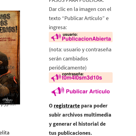
Dar clic en la imagen con el
texto “Publicar Artículo” e
ingresa:
(nota: usuario y contraseña
alapa
serán cambiados
ca este
periódicamente)
tro de
ta es la
a rolar y
opyplis.
O
registrarte
para poder
subir archivos multimedia
y generar el historial de
elita
tus publicaciones.