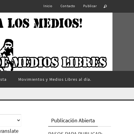
Inicio
Contacto
Publicar
ista
Movimientos y Medios Libres al día.
Publicación Abierta
ranslate
PASOS PARA PUBLICAR: