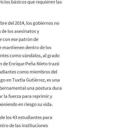
icios básicos que requieren las
bre del 2014, los gobiernos no
 de los asesinatos y
e con ese patrón de
se mantienen dentro de los
iantes como vándalos, al grado
ón de Enrique Peña Nieto trazó
studiantes como miembros del
go en Tuxtla Gutiérrez, es una
ubernamental una postura dura
r la fuerza para reprimir y
 poniendo en riesgo su vida.
 de los 43 estudiantes para
tro de las instituciones