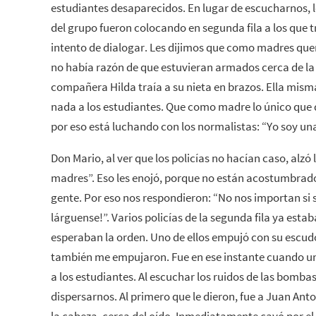
estudiantes desaparecidos. En lugar de escucharnos, lo
del grupo fueron colocando en segunda fila a los que tr
intento de dialogar. Les dijimos que como madres que
no había razón de que estuvieran armados cerca de la
compañera Hilda traía a su nieta en brazos. Ella mism
nada a los estudiantes. Que como madre lo único que q
por eso está luchando con los normalistas: “Yo soy una
Don Mario, al ver que los policías no hacían caso, alzó 
madres”. Eso les enojó, porque no están acostumbrados
gente. Por eso nos respondieron: “No nos importan si 
lárguense!”. Varios policías de la segunda fila ya estab
esperaban la orden. Uno de ellos empujó con su escu
también me empujaron. Fue en ese instante cuando un p
a los estudiantes. Al escuchar los ruidos de las bomb
dispersarnos. Al primero que le dieron, fue a Juan Ant
la cabeza, cerca del oído. Inmediatamente cayó por e