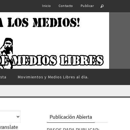
Inicio
Contacto
Publicar
ista
Movimientos y Medios Libres al día.
Publicación Abierta
ranslate
PASOS PARA PUBLICAR: