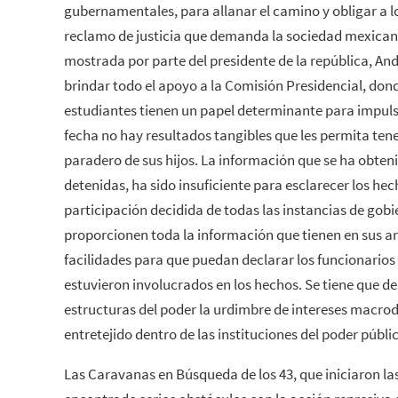
gubernamentales, para allanar el camino y obligar a l
reclamo de justicia que demanda la sociedad mexicana
mostrada por parte del presidente de la república, A
brindar todo el apoyo a la Comisión Presidencial, dond
estudiantes tienen un papel determinante para impulsa
fecha no hay resultados tangibles que les permita tene
paradero de sus hijos. La información que se ha obte
detenidas, ha sido insuficiente para esclarecer los hec
participación decidida de todas las instancias de gob
proporcionen toda la información que tienen en sus ar
facilidades para que puedan declarar los funcionario
estuvieron involucrados en los hechos. Se tiene que des
estructuras del poder la urdimbre de intereses macrod
entretejido dentro de las instituciones del poder públi
Las Caravanas en Búsqueda de los 43, que iniciaron l