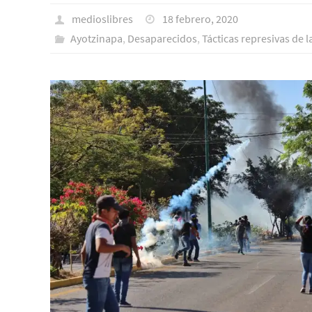
medioslibres
18 febrero, 2020
Ayotzinapa
,
Desaparecidos
,
Tácticas represivas de l