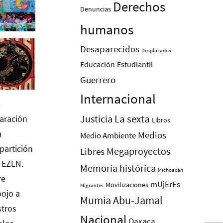
Derechos
Denuncias
humanos
Desaparecidos
Desplazados
Educación
Estudiantil
Guerrero
Internacional
La sexta
Justicia
Libros
Medios
Medio Ambiente
Megaproyectos
Libres
Memoria histórica
Michoacán
mUjErEs
Movilizaciones
Migrantes
Mumia Abu-Jamal
Nacional
Oaxaca