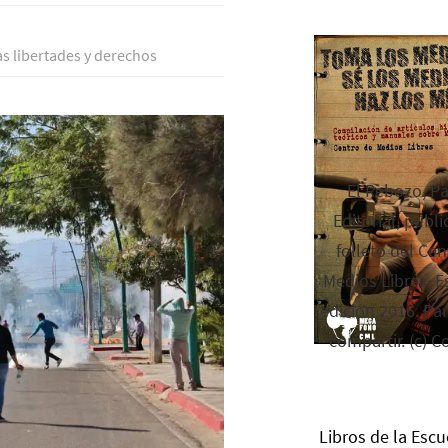
as libertades y derechos
El Rebozo, P
Editorial, publi
folleto del Cen
Medios Libres. Es
edición 2016. Par
compartir. (c) C
Libros de la Escu