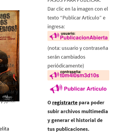
Dar clic en la imagen con el
texto “Publicar Artículo” e
ingresa:
(nota: usuario y contraseña
alapa
serán cambiados
ca este
periódicamente)
tro de
ta es la
a rolar y
opyplis.
O
registrarte
para poder
subir archivos multimedia
y generar el historial de
elita
tus publicaciones.