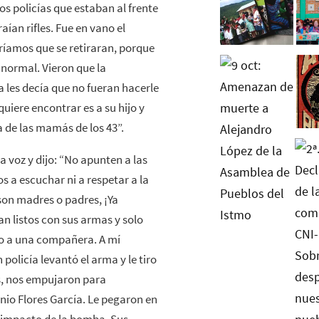
s policías que estaban al frente
aían rifles. Fue en vano el
ríamos que se retiraran, porque
 normal. Vieron que la
a les decía que no fueran hacerle
uiere encontrar es a su hijo y
 de las mamás de los 43”.
la voz y dijo: “No apunten a las
 a escuchar ni a respetar a la
son madres o padres, ¡Ya
an listos con sus armas y solo
do a una compañera. A mí
olicía levantó el arma y le tiro
as, nos empujaron para
onio Flores García. Le pegaron en
l impacto de la bomba. Sus