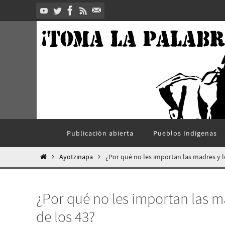
Ir
al
contenido
Ir
Publicación abierta
Pueblos Indí­genas
al
contenido
Inicio
Ayotzinapa
¿Por qué no les importan las madres y l
¿Por qué no les importan las m
de los 43?