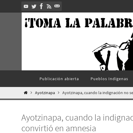
Ir
al
contenido
Ir
Publicación abierta
Pueblos Indí­genas
al
contenido
Inicio
Ayotzinapa
Ayotzinapa, cuando la indignación no se
Ayotzinapa, cuando la indignac
convirtió en amnesia