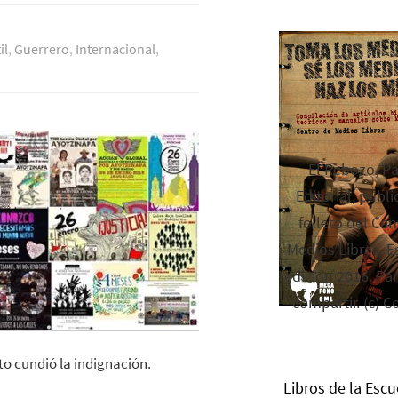
il
,
Guerrero
,
Internacional
,
El Rebozo, P
Editorial, publi
folleto del Cen
Medios Libres. Es
edición 2016. Par
compartir. (c) C
nto cundió la indignación.
Libros de la Escu