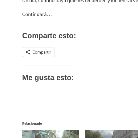
Un día, cuando haya quienes recuerden y luchen tal vez 
Continuará…
Comparte esto:
Compartir
Me gusta esto:
Relacionado