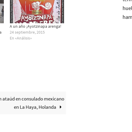
A un año ¡Ayotzinapa arenga!
a
24 septiembre, 2015
En «Análisis»
n ataúd en consulado mexicano
en La Haya, Holanda