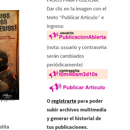
Dar clic en la imagen con el
texto “Publicar Artículo” e
ingresa:
(nota: usuario y contraseña
alapa
serán cambiados
ca este
periódicamente)
tro de
ta es la
a rolar y
opyplis.
O
registrarte
para poder
subir archivos multimedia
y generar el historial de
elita
tus publicaciones.