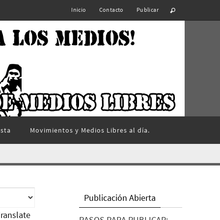
Inicio
Contacto
Publicar
ista
Movimientos y Medios Libres al día.
Publicación Abierta
ranslate
PASOS PARA PUBLICAR: