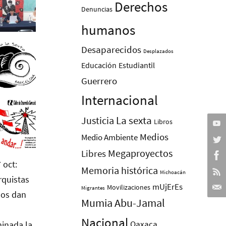
Derechos
Denuncias
humanos
Desaparecidos
Desplazados
Educación
Estudiantil
Guerrero
Internacional
La sexta
Justicia
Libros
Medios
Medio Ambiente
Megaproyectos
Libres
Memoria histórica
Michoacán
mUjErEs
Movilizaciones
Migrantes
Mumia Abu-Jamal
Nacional
Oaxaca