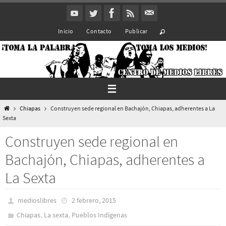
Ir
al
Inicio
Contacto
Publicar
contenido
Inicio
Chiapas
Construyen sede regional en Bachajón, Chiapas, adherentes a La
Sexta
Construyen sede regional en
Bachajón, Chiapas, adherentes a
La Sexta
medioslibres
2 febrero, 2015
,
,
Chiapas
La sexta
Pueblos Indí­genas