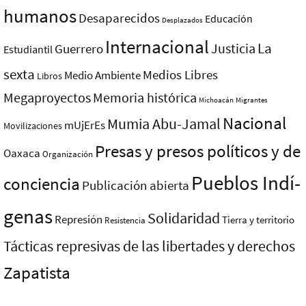
humanos
Desaparecidos
Educación
Desplazados
Internacional
La
Justicia
Guerrero
Estudiantil
sexta
Medios Libres
Medio Ambiente
Libros
Megaproyectos
Memoria histórica
Michoacán
Migrantes
Nacional
Mumia Abu-Jamal
mUjErEs
Movilizaciones
Presas y presos polí­ticos y de
Oaxaca
Organización
Pueblos Indí­
conciencia
Publicación abierta
genas
Solidaridad
Represión
Tierra y territorio
Resistencia
Tácticas represivas de las libertades y derechos
Zapatista