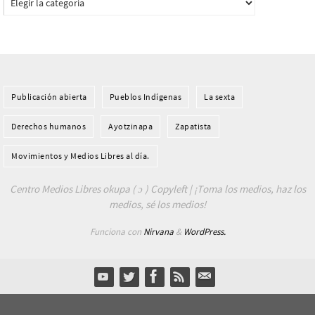
Publicación abierta
Pueblos Indí­genas
La sexta
Derechos humanos
Ayotzinapa
Zapatista
Movimientos y Medios Libres al día.
Centro Medios Libres okupa ( ɔ ) Copyleft | ¡Toma los medios, haz los
medios, sé los medios!
Funciona con
Nirvana
&
WordPress.