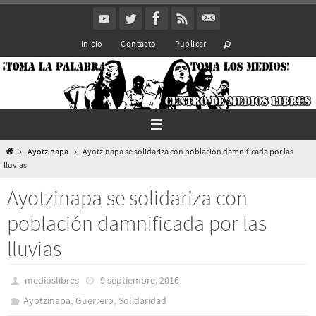
Ir
al
Inicio
Contacto
Publicar
contenido
Inicio
Ayotzinapa
Ayotzinapa se solidariza con población damnificada por las
lluvias
Ayotzinapa se solidariza con
población damnificada por las
lluvias
medioslibres
9 septiembre, 2016
,
,
Ayotzinapa
Guerrero
Solidaridad