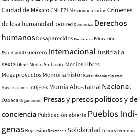
Ciudad de México
Crímenes
CNI-EZLN
Convocatorias
Derechos
de lesa humanidad
De la red
Denuncias
humanos
Desaparecidos
Educación
Desplazados
Internacional
La
Justicia
Guerrero
Estudiantil
sexta
Medios Libres
Medio Ambiente
Libros
Megaproyectos
Memoria histórica
Michoacán
Migrantes
Nacional
Mumia Abu-Jamal
mUjErEs
Movilizaciones
Presas y presos polí­ticos y de
Oaxaca
Organización
Pueblos Indí­
conciencia
Publicación abierta
genas
Solidaridad
Represión
Tierra y territorio
Resistencia