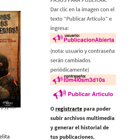
Dar clic en la imagen con el
texto “Publicar Artículo” e
ingresa:
(nota: usuario y contraseña
alapa
serán cambiados
ca este
periódicamente)
tro de
ta es la
a rolar y
opyplis.
O
registrarte
para poder
subir archivos multimedia
y generar el historial de
elita
tus publicaciones.