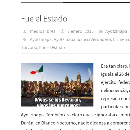
Fue el Estado
medioslibres
7 enero, 2015
Ayotzinapa
Ayotzinapa
,
AyotzinapaJusticiaVerdadera
,
Crimen d
forzada
,
Fue el Estado
Era tan claro.
Iguala el 26 d
ejército, feder
delincuencia,
represión contr
particular con
Ayotzinapa. También era claro que se ignoraba el mot
Durán, en Blanco Nocturno, nadie alcanza a comprend