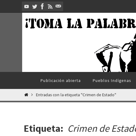
Ir
al
contenido
Ir
Publicación abierta
Pueblos Indí­genas
al
contenido
Inicio
Entradas con la etiqueta "Crimen de Estado"
Etiqueta:
Crimen de Estad