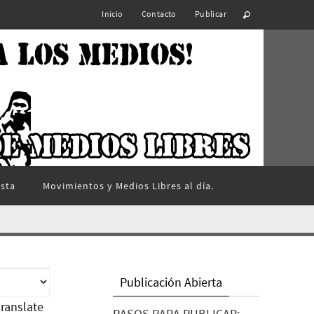
Inicio
Contacto
Publicar
ista
Movimientos y Medios Libres al día.
Publicación Abierta
ranslate
PASOS PARA PUBLICAR: