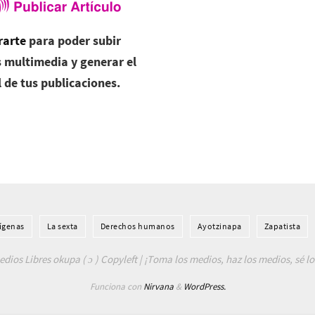
rarte
para poder subir
 multimedia y generar el
l de tus publicaciones.
í­genas
La sexta
Derechos humanos
Ayotzinapa
Zapatista
dios Libres okupa ( ɔ ) Copyleft | ¡Toma los medios, haz los medios, sé l
Funciona con
Nirvana
&
WordPress.