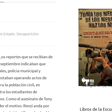
e Estado
,
Desaparición
El Rebozo, P
Editorial, publi
 Los reportes que se recibían de
folleto del Cen
e septiembre indicaban que
Medios Libres. Es
ales, policía municipal y
edición 2016. Par
 estaban operando actos de
a la población civil, en
compartir. (c) C
tra los estudiantes de
ivo. Como el asesinato de Tony
er el motivo. Renzi anda por
Libros de la Escu