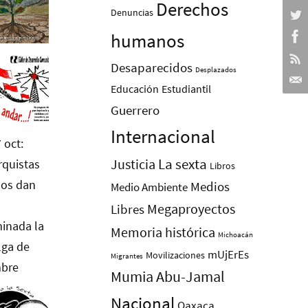
Derechos
Denuncias
humanos
Desaparecidos
Desplazados
Educación
Estudiantil
Guerrero
Internacional
La sexta
Justicia
Libros
Medios
Medio Ambiente
Megaproyectos
Libres
Memoria histórica
Michoacán
mUjErEs
Movilizaciones
Migrantes
Mumia Abu-Jamal
Nacional
Oaxaca