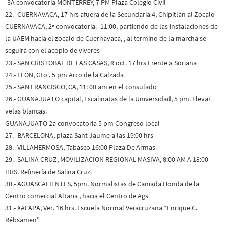
-3A convocatoria MONTERREY, 7 PM Plaza Colegio Civil
22.- CUERNAVACA, 17 hrs afuera de la Secundaria 4, Chipitlán al Zócalo
CUERNAVACA, 2ª convocatoria.- 11:00, partiendo de las instalaciones de
la UAEM hacia el zócalo de Cuernavaca, , al termino de la marcha se
seguirá con el acopio de víveres
23.- SAN CRISTOBAL DE LAS CASAS, 8 oct. 17 hrs Frente a Soriana
24.- LEÓN, Gto , 5 pm Arco de la Calzada
25.- SAN FRANCISCO, CA, 11: 00 am en el consulado
26.- GUANAJUATO capital, Escalinatas de la Universidad, 5 pm. Llevar
velas blancas.
GUANAJUATO 2a convocatoria 5 pm Congreso local
27.- BARCELONA, plaza Sant Jaume a las 19:00 hrs
28.- VILLAHERMOSA, Tabasco 16:00 Plaza De Armas
29.- SALINA CRUZ, MOVILIZACION REGIONAL MASIVA, 8:00 AM A 18:00
HRS. Refinería de Salina Cruz.
30.- AGUASCALIENTES, 5pm. Normalistas de Caniada Honda de la
Centro comercial Altaria , hacia el Centro de Ags
31.- XALAPA, Ver. 16 hrs. Escuela Normal Veracruzana “Enrique C.
Rébsamen”