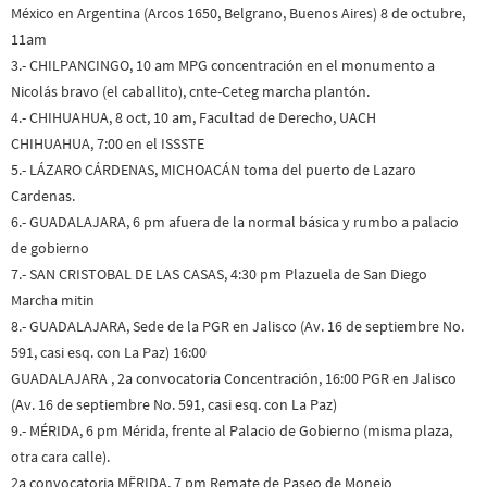
México en Argentina (Arcos 1650, Belgrano, Buenos Aires) 8 de octubre,
11am
3.- CHILPANCINGO, 10 am MPG concentración en el monumento a
Nicolás bravo (el caballito), cnte-Ceteg marcha plantón.
4.- CHIHUAHUA, 8 oct, 10 am, Facultad de Derecho, UACH
CHIHUAHUA, 7:00 en el ISSSTE
5.- LÁZARO CÁRDENAS, MICHOACÁN toma del puerto de Lazaro
Cardenas.
6.- GUADALAJARA, 6 pm afuera de la normal básica y rumbo a palacio
de gobierno
7.- SAN CRISTOBAL DE LAS CASAS, 4:30 pm Plazuela de San Diego
Marcha mitin
8.- GUADALAJARA, Sede de la PGR en Jalisco (Av. 16 de septiembre No.
591, casi esq. con La Paz) 16:00
GUADALAJARA , 2a convocatoria Concentración, 16:00 PGR en Jalisco
(Av. 16 de septiembre No. 591, casi esq. con La Paz)
9.- MÉRIDA, 6 pm Mérida, frente al Palacio de Gobierno (misma plaza,
otra cara calle).
2a convocatoria MËRIDA, 7 pm Remate de Paseo de Monejo