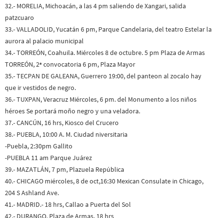
32.- MORELIA, Michoacán, a las 4 pm saliendo de Xangari, salida
patzcuaro
33.- VALLADOLID, Yucatán 6 pm, Parque Candelaria, del teatro Estelar la
aurora al palacio municipal
34.- TORREÓN, Coahuila. Miércoles 8 de octubre. 5 pm Plaza de Armas
TORREÓN, 2ª convocatoria 6 pm, Plaza Mayor
35.- TECPAN DE GALEANA, Guerrero 19:00, del panteon al zocalo hay
que ir vestidos de negro.
36.- TUXPAN, Veracruz Miércoles, 6 pm. del Monumento a los niños
héroes Se portará moño negro y una veladora.
37.- CANCÚN, 16 hrs, Kiosco del Crucero
38.- PUEBLA, 10:00 A. M. Ciudad niversitaria
-Puebla, 2:30pm Gallito
-PUEBLA 11 am Parque Juárez
39.- MAZATLÁN, 7 pm, Plazuela República
40.- CHICAGO miércoles, 8 de oct,16:30 Mexican Consulate in Chicago,
204 S Ashland Ave.
41.- MADRID.- 18 hrs, Callao a Puerta del Sol
42.- DURANGO, Plaza de Armas, 18 hrs