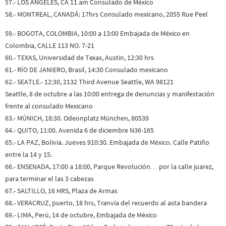
57.- LOS ANGELES, CA 11 am Consulado de México
58.- MONTREAL, CANADÁ: 17hrs Consulado mexicano, 2055 Rue Peel
59.- BOGOTA, COLOMBIA, 10:00 a 13:00 Embajada de México en
Colombia, CALLE 113 NO. 7-21
60.- TEXAS, Universidad de Texas, Austin, 12:30 hrs
61.- RÏO DE JANIERO, Brasil, 14:30 Consulado mexicano
62.- SEATLE.- 12:30, 2132 Third Avenue Seattle, WA 98121
Seattle, 8 de octubre a las 10:00 entrega de denuncias y manifestación
frente al consulado Mexicano
63.- MÚNICH, 18:30. Odeonplatz München, 80539
64.- QUITO, 11:00. Avenida 6 de diciembre N36-165
65.- LA PAZ, Bolivia. Jueves 910:30. Embajada de México. Calle Patiño
entre la 14 y 15.
66.- ENSENADA, 17:00 a 18:00, Parque Revolución… por la calle juarez,
para terminar el las 3 cabezas
67.- SALTILLO, 16 HRS, Plaza de Armas
68.- VERACRUZ, puerto, 18 hrs, Tranvía del recuerdo al asta bandera
69.- LIMA, Perú, 14 de octubre, Embajada de México