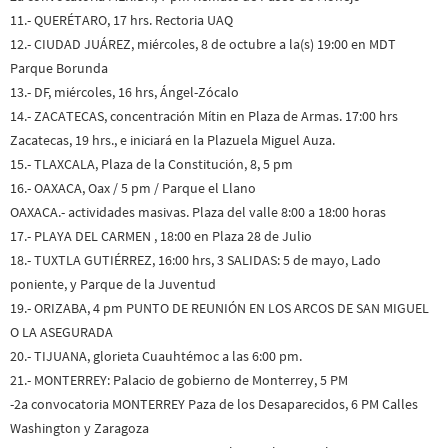
11.- QUERÉTARO, 17 hrs. Rectoria UAQ
12.- CIUDAD JUÁREZ, miércoles, 8 de octubre a la(s) 19:00 en MDT
Parque Borunda
13.- DF, miércoles, 16 hrs, Ángel-Zócalo
14.- ZACATECAS, concentración Mítin en Plaza de Armas. 17:00 hrs
Zacatecas, 19 hrs., e iniciará en la Plazuela Miguel Auza.
15.- TLAXCALA, Plaza de la Constitución, 8, 5 pm
16.- OAXACA, Oax / 5 pm / Parque el Llano
OAXACA.- actividades masivas. Plaza del valle 8:00 a 18:00 horas
17.- PLAYA DEL CARMEN , 18:00 en Plaza 28 de Julio
18.- TUXTLA GUTIÉRREZ, 16:00 hrs, 3 SALIDAS: 5 de mayo, Lado
poniente, y Parque de la Juventud
19.- ORIZABA, 4 pm PUNTO DE REUNIÓN EN LOS ARCOS DE SAN MIGUEL
O LA ASEGURADA
20.- TIJUANA, glorieta Cuauhtémoc a las 6:00 pm.
21.- MONTERREY: Palacio de gobierno de Monterrey, 5 PM
-2a convocatoria MONTERREY Paza de los Desaparecidos, 6 PM Calles
Washington y Zaragoza