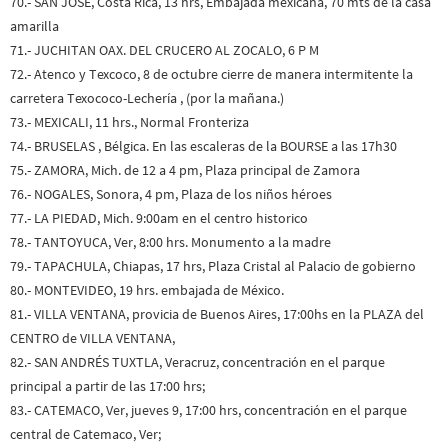
70.- SAN JOSÉ, Costa Rica, 13 hrs, Embajada mexicana, 70 mts de la casa
amarilla
71.- JUCHITAN OAX. DEL CRUCERO AL ZOCALO, 6 P M
72.- Atenco y Texcoco, 8 de octubre cierre de manera intermitente la
carretera Texococo-Lechería , (por la mañana.)
73.- MEXICALI, 11 hrs., Normal Fronteriza
74.- BRUSELAS , Bélgica. En las escaleras de la BOURSE a las 17h30
75.- ZAMORA, Mich. de 12 a 4 pm, Plaza principal de Zamora
76.- NOGALES, Sonora, 4 pm, Plaza de los niños héroes
77.- LA PIEDAD, Mich. 9:00am en el centro historico
78.- TANTOYUCA, Ver, 8:00 hrs. Monumento a la madre
79.- TAPACHULA, Chiapas, 17 hrs, Plaza Cristal al Palacio de gobierno
80.- MONTEVIDEO, 19 hrs. embajada de México.
81.- VILLA VENTANA, provicia de Buenos Aires, 17:00hs en la PLAZA del
CENTRO de VILLA VENTANA,
82.- SAN ANDRÉS TUXTLA, Veracruz, concentración en el parque
principal a partir de las 17:00 hrs;
83.- CATEMACO, Ver, jueves 9, 17:00 hrs, concentración en el parque
central de Catemaco, Ver;