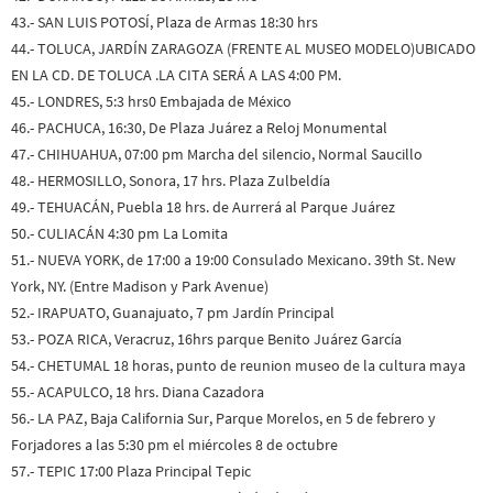
43.- SAN LUIS POTOSÍ, Plaza de Armas 18:30 hrs
44.- TOLUCA, JARDÍN ZARAGOZA (FRENTE AL MUSEO MODELO)UBICADO
EN LA CD. DE TOLUCA .LA CITA SERÁ A LAS 4:00 PM.
45.- LONDRES, 5:3 hrs0 Embajada de México
46.- PACHUCA, 16:30, De Plaza Juárez a Reloj Monumental
47.- CHIHUAHUA, 07:00 pm Marcha del silencio, Normal Saucillo
48.- HERMOSILLO, Sonora, 17 hrs. Plaza Zulbeldía
49.- TEHUACÁN, Puebla 18 hrs. de Aurrerá al Parque Juárez
50.- CULIACÁN 4:30 pm La Lomita
51.- NUEVA YORK, de 17:00 a 19:00 Consulado Mexicano. 39th St. New
York, NY. (Entre Madison y Park Avenue)
52.- IRAPUATO, Guanajuato, 7 pm Jardín Principal
53.- POZA RICA, Veracruz, 16hrs parque Benito Juárez García
54.- CHETUMAL 18 horas, punto de reunion museo de la cultura maya
55.- ACAPULCO, 18 hrs. Diana Cazadora
56.- LA PAZ, Baja California Sur, Parque Morelos, en 5 de febrero y
Forjadores a las 5:30 pm el miércoles 8 de octubre
57.- TEPIC 17:00 Plaza Principal Tepic