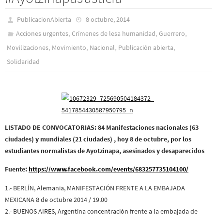
PublicacionAbierta
8 octubre, 2014
,
,
,
Acciones urgentes
Crímenes de lesa humanidad
Guerrero
,
,
,
,
Movilizaciones
Movimiento
Nacional
Publicación abierta
Solidaridad
LISTADO DE CONVOCATORIAS: 84 Manifestaciones nacionales (63
ciudades) y mundiales (21 ciudades) , hoy 8 de octubre, por los
estudiantes normalistas de Ayotzinapa, asesinados y desaparecidos
Fuente:
https://www.facebook.com/events/683257735104100/
1.- BERLÍN, Alemania, MANIFESTACIÓN FRENTE A LA EMBAJADA
MEXICANA 8 de octubre 2014 / 19.00
2.- BUENOS AIRES, Argentina concentración frente a la embajada de