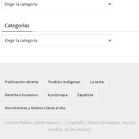
Categorías
Categorías
Categorías
Publicación abierta
Pueblos Indí­genas
La sexta
Derechos humanos
Ayotzinapa
Zapatista
Movimientos y Medios Libres al día.
Centro Medios Libres okupa ( ɔ ) Copyleft | ¡Toma los medios, haz los
medios, sé los medios!