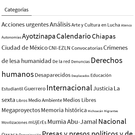
Categorías
Análisis
Acciones urgentes
Arte y Cultura en Lucha
Atenco
Ayotzinapa
Calendario
Chiapas
Autonomías
Ciudad de México
Crímenes
CNI-EZLN
Convocatorias
Derechos
de lesa humanidad
De la red
Denuncias
humanos
Desaparecidos
Educación
Desplazados
Internacional
La
Justicia
Guerrero
Estudiantil
sexta
Medios Libres
Medio Ambiente
Libros
Megaproyectos
Memoria histórica
Michoacán
Migrantes
Nacional
Mumia Abu-Jamal
mUjErEs
Movilizaciones
Presas y presos polí­ticos y de
Oaxaca
Organización