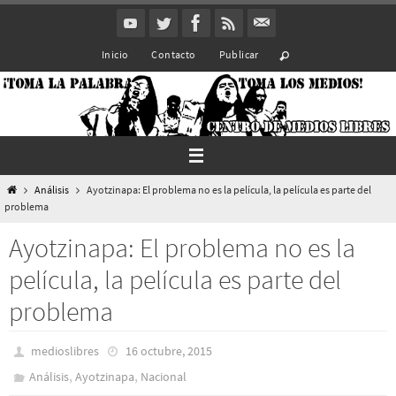
Ir
al
Inicio
Contacto
Publicar
contenido
Inicio
Análisis
Ayotzinapa: El problema no es la película, la película es parte del
problema
Ayotzinapa: El problema no es la
película, la película es parte del
problema
medioslibres
16 octubre, 2015
,
,
Análisis
Ayotzinapa
Nacional