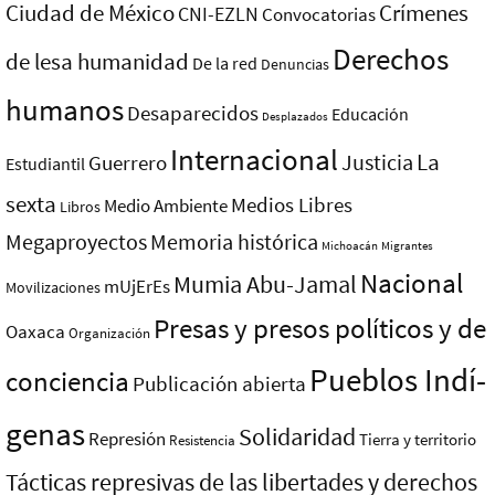
Ciudad de México
Crímenes
CNI-EZLN
Convocatorias
Derechos
de lesa humanidad
De la red
Denuncias
humanos
Desaparecidos
Educación
Desplazados
Internacional
La
Justicia
Guerrero
Estudiantil
sexta
Medios Libres
Medio Ambiente
Libros
Megaproyectos
Memoria histórica
Michoacán
Migrantes
Nacional
Mumia Abu-Jamal
mUjErEs
Movilizaciones
Presas y presos polí­ticos y de
Oaxaca
Organización
Pueblos Indí­
conciencia
Publicación abierta
genas
Solidaridad
Represión
Tierra y territorio
Resistencia
Tácticas represivas de las libertades y derechos