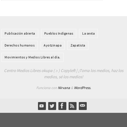
Publicación abierta
Pueblos Indí­genas
La sexta
Derechos humanos
Ayotzinapa
Zapatista
Movimientos y Medios Libres al día.
Centro Medios Libres okupa ( ɔ ) Copyleft | ¡Toma los medios, haz los
medios, sé los medios!
Funciona con
Nirvana
&
WordPress.