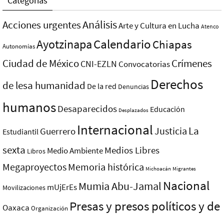
Categorías
Análisis
Acciones urgentes
Arte y Cultura en Lucha
Atenco
Ayotzinapa
Calendario
Chiapas
Autonomías
Ciudad de México
Crímenes
CNI-EZLN
Convocatorias
Derechos
de lesa humanidad
De la red
Denuncias
humanos
Desaparecidos
Educación
Desplazados
Internacional
La
Justicia
Guerrero
Estudiantil
sexta
Medios Libres
Medio Ambiente
Libros
Megaproyectos
Memoria histórica
Michoacán
Migrantes
Nacional
Mumia Abu-Jamal
mUjErEs
Movilizaciones
Presas y presos polí­ticos y de
Oaxaca
Organización