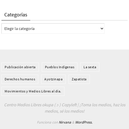
Categorías
Categorías
Publicación abierta
Pueblos Indí­genas
La sexta
Derechos humanos
Ayotzinapa
Zapatista
Movimientos y Medios Libres al día.
Centro Medios Libres okupa ( ɔ ) Copyleft | ¡Toma los medios, haz los
medios, sé los medios!
Funciona con
Nirvana
&
WordPress.