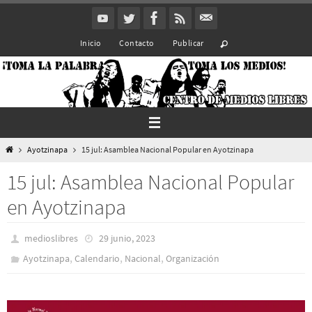
Ir
al
Inicio
Contacto
Publicar
contenido
Inicio
Ayotzinapa
15 jul: Asamblea Nacional Popular en Ayotzinapa
15 jul: Asamblea Nacional Popular
en Ayotzinapa
medioslibres
29 junio, 2023
,
,
,
Ayotzinapa
Calendario
Nacional
Organización