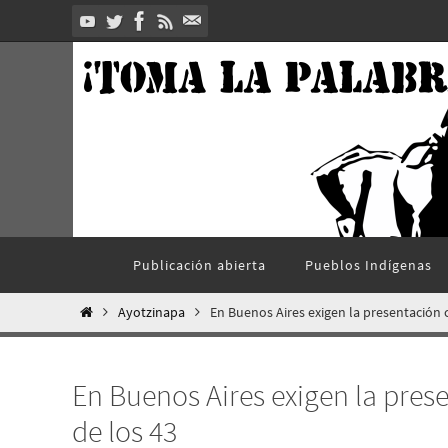
Ir
al
contenido
Ir
Publicación abierta
Pueblos Indí­genas
al
contenido
Inicio
Ayotzinapa
En Buenos Aires exigen la presentación 
En Buenos Aires exigen la pres
de los 43