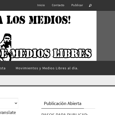
Inicio
Contacto
Publicar
ista
Movimientos y Medios Libres al día.
Publicación Abierta
ranslate
PASOS PARA PUBLICAR: