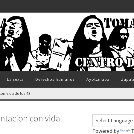
La sexta
Derechos humanos
Ayotzinapa
Zapat
con vida de los 43
entación con vida
Powered by
T