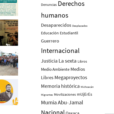
Derechos
Denuncias
humanos
Desaparecidos
Desplazados
Educación
Estudiantil
Guerrero
Internacional
La sexta
Justicia
Libros
Medios
Medio Ambiente
Megaproyectos
Libres
Memoria histórica
Michoacán
mUjErEs
Movilizaciones
Migrantes
Mumia Abu-Jamal
Nacional
Oaxaca