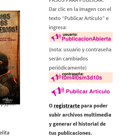
Dar clic en la imagen con el
texto “Publicar Artículo” e
ingresa:
(nota: usuario y contraseña
alapa
serán cambiados
ca este
periódicamente)
tro de
ta es la
a rolar y
opyplis.
O
registrarte
para poder
subir archivos multimedia
y generar el historial de
elita
tus publicaciones.