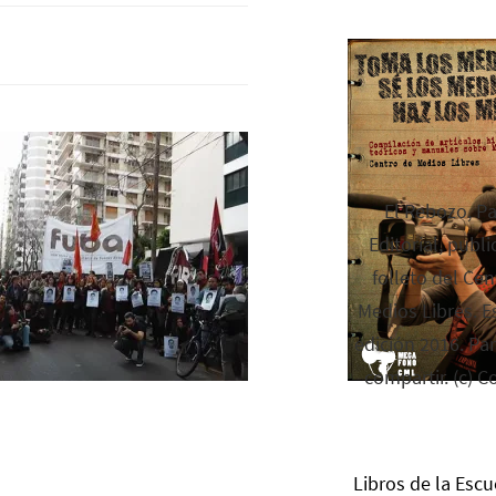
El Rebozo, P
Editorial, publi
folleto del Cen
Medios Libres. Es
edición 2016. Par
compartir. (c) C
Libros de la Escu