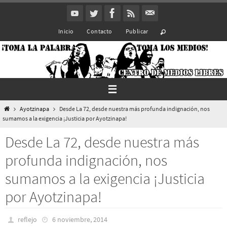
Ir
al
Inicio
Contacto
Publicar
contenido
Inicio
Ayotzinapa
Desde La 72, desde nuestra más profunda indignación, nos
sumamos a la exigencia ¡Justicia por Ayotzinapa!
Desde La 72, desde nuestra más
profunda indignación, nos
sumamos a la exigencia ¡Justicia
por Ayotzinapa!
reflejo
6 noviembre, 2014