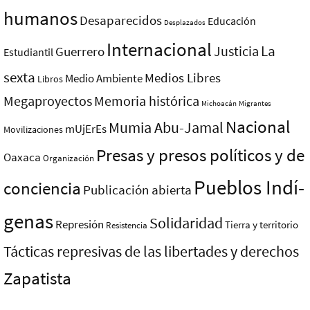
humanos
Desaparecidos
Educación
Desplazados
Internacional
La
Justicia
Guerrero
Estudiantil
sexta
Medios Libres
Medio Ambiente
Libros
Megaproyectos
Memoria histórica
Michoacán
Migrantes
Nacional
Mumia Abu-Jamal
mUjErEs
Movilizaciones
Presas y presos polí­ticos y de
Oaxaca
Organización
Pueblos Indí­
conciencia
Publicación abierta
genas
Solidaridad
Represión
Tierra y territorio
Resistencia
Tácticas represivas de las libertades y derechos
Zapatista