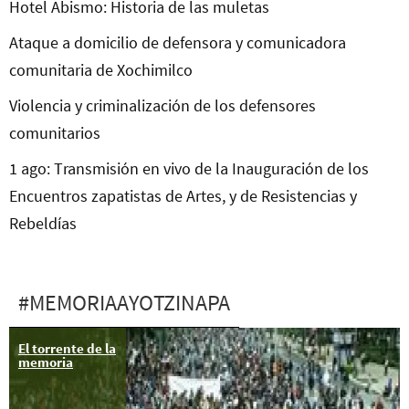
Hotel Abismo: Historia de las muletas
Ataque a domicilio de defensora y comunicadora
comunitaria de Xochimilco
Violencia y criminalización de los defensores
comunitarios
1 ago: Transmisión en vivo de la Inauguración de los
Encuentros zapatistas de Artes, y de Resistencias y
Rebeldías
#MEMORIAAYOTZINAPA
El torrente de la
26 ene: XL
memoria
Acción Global
por Ayotizapa