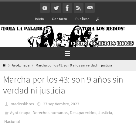
Ir
al
Inicio
Contacto
Publicar
contenido
Inicio
Ayotzinapa
Marcha por los 43: son 9 años sin verdad ni justicia
Marcha por los 43: son 9 años sin
verdad ni justicia
medioslibres
27 septiembre, 2023
,
,
,
,
Ayotzinapa
Derechos humanos
Desaparecidos
Justicia
Nacional