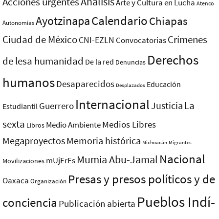
Análisis
Acciones urgentes
Arte y Cultura en Lucha
Atenco
Ayotzinapa
Calendario
Chiapas
Autonomías
Ciudad de México
Crímenes
CNI-EZLN
Convocatorias
Derechos
de lesa humanidad
De la red
Denuncias
humanos
Desaparecidos
Educación
Desplazados
Internacional
La
Justicia
Guerrero
Estudiantil
sexta
Medios Libres
Medio Ambiente
Libros
Megaproyectos
Memoria histórica
Michoacán
Migrantes
Nacional
Mumia Abu-Jamal
mUjErEs
Movilizaciones
Presas y presos polí­ticos y de
Oaxaca
Organización
Pueblos Indí­
conciencia
Publicación abierta