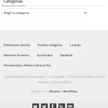
Categorías
Categorías
Publicación abierta
Pueblos Indí­genas
La sexta
Derechos humanos
Ayotzinapa
Zapatista
Movimientos y Medios Libres al día.
Centro Medios Libres okupa ( ɔ ) Copyleft | ¡Toma los medios, haz los
medios, sé los medios!
Funciona con
Nirvana
&
WordPress.