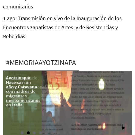
comunitarios
1 ago: Transmisión en vivo de la Inauguración de los
Encuentros zapatistas de Artes, y de Resistencias y
Rebeldías
#MEMORIAAYOTZINAPA
Ayotzinapa:
Comunicado de
Hace casi un
Prensa
año y Caravana
#FrenteAyotzinapaUSA
con madres de
migrantes
mesoamericanos
en Italia