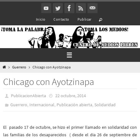
Ir
al
Inicio
Contacto
Publicar
contenido
Inicio
Guerrero
Chicago con Ayotzinapa
Chicago con Ayotzinapa
PublicacionAbierta
22 octubre, 2014
,
,
,
Guerrero
Internacional
Publicación abierta
Solidaridad
El pasado 17 de octubre, se hizo el primer llamado en solidaridad con
las familias de los desaparecidos ( desde el dia 26 de septiembre de