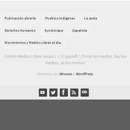
Publicación abierta
Pueblos Indí­genas
La sexta
Derechos humanos
Ayotzinapa
Zapatista
Movimientos y Medios Libres al día.
Centro Medios Libres okupa ( ɔ ) Copyleft | ¡Toma los medios, haz los
medios, sé los medios!
Funciona con
Nirvana
&
WordPress.