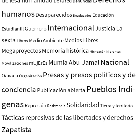
de lesa humanidad
De la red
Denuncias
humanos
Desaparecidos
Educación
Desplazados
Internacional
La
Justicia
Guerrero
Estudiantil
sexta
Medios Libres
Medio Ambiente
Libros
Megaproyectos
Memoria histórica
Michoacán
Migrantes
Nacional
Mumia Abu-Jamal
mUjErEs
Movilizaciones
Presas y presos polí­ticos y de
Oaxaca
Organización
Pueblos Indí­
conciencia
Publicación abierta
genas
Solidaridad
Represión
Tierra y territorio
Resistencia
Tácticas represivas de las libertades y derechos
Zapatista