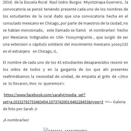
2014) de la Escuela Rural Raul Isidro Burgos #Ayotzinapa Guerrero, la
convocatoria se pensó teniendo presente cada uno de los nombres de
los estudiantes de la rural dado que una convocatoria hecha en el
consulado mexicano en Chicago, por parte de maestros de la ciudad, no
se habían mencionado, este llamado se llamó iA nombrarles! hecho
por Mexicanxs Indignadxs en USA- Yosoymigrante , que surgió de ser
una extension o cápitulo solidario del movimiento mexicano yosoy132
en el extranjero en Chicago, IL.
El nombre de cada uno de los 43 estudiantes desaparecidos resonó en
los oídos de todos y en la garganta de los que ahí presentes
reafirmábamos la necesidad de unidad, de empatía al grito de «¡Vivo
se lo llevaron, Vivo lo queremos!»
https://www.facebook.com/sarahji/media_set?
set=a.10152792753483454.1073742003.646228453&type=3
<<— Galeria
de foto por Sarah Ji
¡A nombrarles!