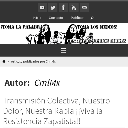
Ir
al
Inicio
Contacto
Publicar
contenido
Inicio
Artículo publicados por CmlMx
Autor:
CmlMx
Transmisión Colectiva, Nuestro
Dolor, Nuestra Rabia ¡¡Viva la
Resistencia Zapatista!!