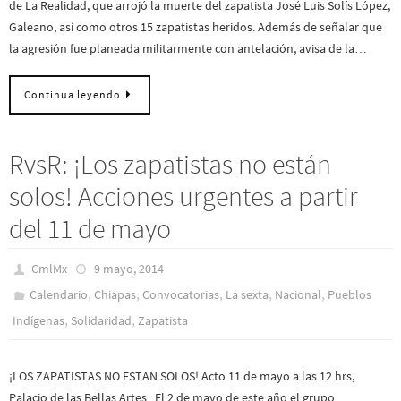
de La Realidad, que arrojó la muerte del zapatista José Luis Solís López,
Galeano, así como otros 15 zapatistas heridos. Además de señalar que
la agresión fue planeada militarmente con antelación, avisa de la…
Continua leyendo
RvsR: ¡Los zapatistas no están
solos! Acciones urgentes a partir
del 11 de mayo
CmlMx
9 mayo, 2014
,
,
,
,
,
Calendario
Chiapas
Convocatorias
La sexta
Nacional
Pueblos
,
,
Indí­genas
Solidaridad
Zapatista
¡LOS ZAPATISTAS NO ESTAN SOLOS! Acto 11 de mayo a las 12 hrs,
Palacio de las Bellas Artes El 2 de mayo de este año el grupo