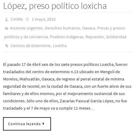
López, preso político loxicha
CmlMx
1 mayo, 2014
,
,
,
Acciones urgentes
Derechos humanos
Oaxaca
Presas y presos
,
,
,
polí­ticos y de conciencia
Pueblos Indí­genas
Represión
Solidaridad
,
Centros de Exterminio
Loxicha
El pasado 17 de Abril seis de los siete presos políticos Loxicha, fueron
trasladados del centro de exterminio n.13 ubicado en Mengolí de
Morelos, Miahuatlán, Oaxaca, de regreso al penal estatal de mínima
seguridad de Ixcotel, en la ciudad de Oaxaca, con un fuerte alivio de sus
familiares y de ellos mismos, por el mejoramiento sustancial de sus
condiciones. Sólo uno de ellos, Zacarías Pascual García López, no fue
trasladado y el 7 de mayo va a cumplir 11 meses…
Continua leyendo