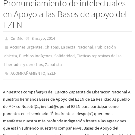
Pronunciamiento de intelectuales
en Apoyo a las Bases de apoyo del
EZLN
CmlMx
8 mayo, 2014
,
,
,
,
Acciones urgentes
Chiapas
La sexta
Nacional
Publicación
,
,
,
abierta
Pueblos Indí­genas
Solidaridad
Tácticas represivas de las
,
libertades y derechos
Zapatista
,
ACOMPAÑAMIENTO
EZLN
A nuestros compañer@s del Ejercito Zapatista de Liberación Nacional A
nuestros hermanos Bases de Apoyo del EZLN de La Realidad Al pueblo
de México Nosotr@s, invitad@s por el EZLN para participar como
ponentes en el seminario “Ética frente al despojo”, queremos
manifestar nuestra más profunda indignación frente a las agresiones
que están sufriendo nuestr@s compañer@s, Bases de Apoyo del