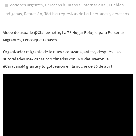
,
,
,
Acciones urgentes
Derechos humanos
Internacional
Pueblos
,
,
Indí­genas
Represión
Tácticas represivas de las libertades y derechos
Video de usuario @ClaireAnette, La 72 Hogar Refugio para Personas
Migrantes, Tenosique Tabasco
Organizador migrante de la nueva caravana, antes y después. Las
autoridades mexicanas coordinadas con INM detuvieron la
#CaravanaMigrante y lo golpearon en la noche de 30 de abril