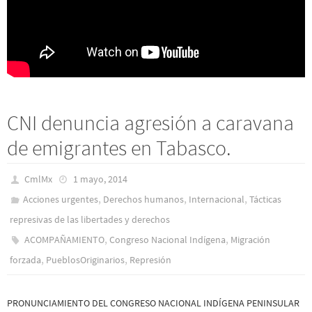
CNI denuncia agresión a caravana
de emigrantes en Tabasco.
CmlMx
1 mayo, 2014
,
,
,
Acciones urgentes
Derechos humanos
Internacional
Tácticas
represivas de las libertades y derechos
,
,
ACOMPAÑAMIENTO
Congreso Nacional Indígena
Migración
,
,
forzada
PueblosOriginarios
Represión
PRONUNCIAMIENTO DEL CONGRESO NACIONAL INDÍGENA PENINSULAR