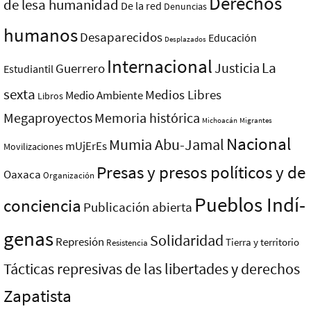
Derechos
de lesa humanidad
De la red
Denuncias
humanos
Desaparecidos
Educación
Desplazados
Internacional
La
Justicia
Guerrero
Estudiantil
sexta
Medios Libres
Medio Ambiente
Libros
Megaproyectos
Memoria histórica
Michoacán
Migrantes
Nacional
Mumia Abu-Jamal
mUjErEs
Movilizaciones
Presas y presos polí­ticos y de
Oaxaca
Organización
Pueblos Indí­
conciencia
Publicación abierta
genas
Solidaridad
Represión
Tierra y territorio
Resistencia
Tácticas represivas de las libertades y derechos
Zapatista