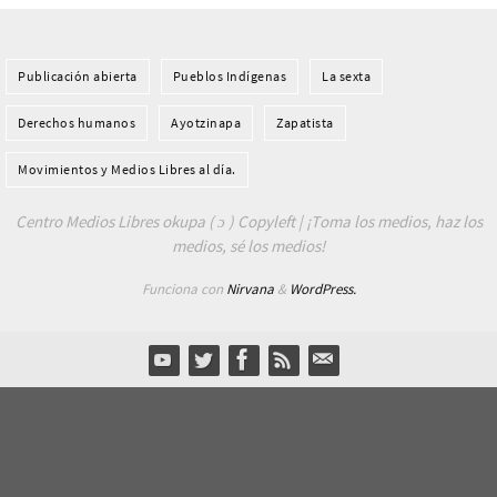
Publicación abierta
Pueblos Indí­genas
La sexta
Derechos humanos
Ayotzinapa
Zapatista
Movimientos y Medios Libres al día.
Centro Medios Libres okupa ( ɔ ) Copyleft | ¡Toma los medios, haz los
medios, sé los medios!
Funciona con
Nirvana
&
WordPress.