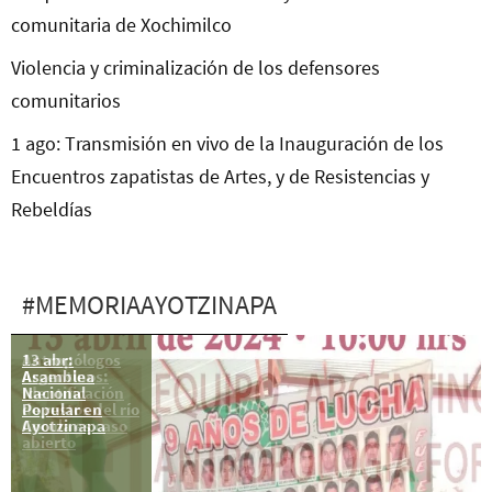
comunitaria de Xochimilco
Violencia y criminalización de los defensores
comunitarios
1 ago: Transmisión en vivo de la Inauguración de los
Encuentros zapatistas de Artes, y de Resistencias y
Rebeldías
#MEMORIAAYOTZINAPA
13 abr:
Antropólogos
Asamblea
Argentinos:
Nacional
Identificación
Popular en
de restos del río
Ayotzinapa
Cocula es caso
abierto