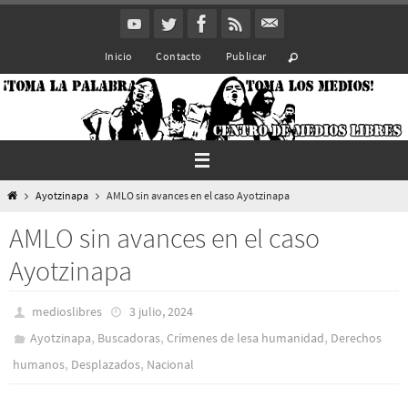
Ir
al
Inicio
Contacto
Publicar
contenido
Inicio
Ayotzinapa
AMLO sin avances en el caso Ayotzinapa
AMLO sin avances en el caso
Ayotzinapa
medioslibres
3 julio, 2024
,
,
,
Ayotzinapa
Buscadoras
Crímenes de lesa humanidad
Derechos
,
,
humanos
Desplazados
Nacional