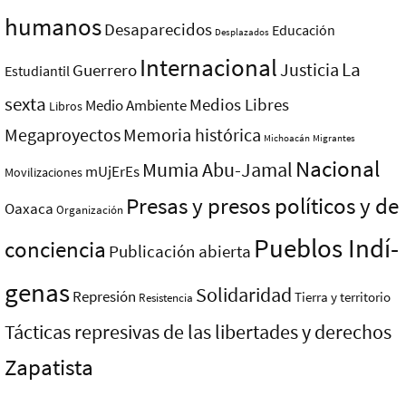
humanos
Desaparecidos
Educación
Desplazados
Internacional
La
Justicia
Guerrero
Estudiantil
sexta
Medios Libres
Medio Ambiente
Libros
Megaproyectos
Memoria histórica
Michoacán
Migrantes
Nacional
Mumia Abu-Jamal
mUjErEs
Movilizaciones
Presas y presos polí­ticos y de
Oaxaca
Organización
Pueblos Indí­
conciencia
Publicación abierta
genas
Solidaridad
Represión
Tierra y territorio
Resistencia
Tácticas represivas de las libertades y derechos
Zapatista