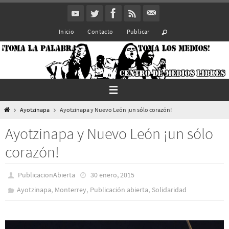
Ir
al
Inicio
Contacto
Publicar
contenido
Inicio
Ayotzinapa
Ayotzinapa y Nuevo León ¡un sólo corazón!
Ayotzinapa y Nuevo León ¡un sólo
corazón!
PublicacionAbierta
30 enero, 2015
,
,
,
Ayotzinapa
Monterrey
Publicación abierta
Solidaridad