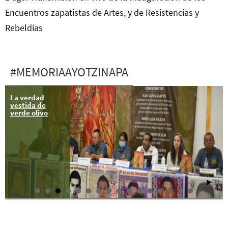
Encuentros zapatistas de Artes, y de Resistencias y
Rebeldías
#MEMORIAAYOTZINAPA
La verdad
A 37 días
vestida de
#YoTeNombro
verde olivo
Bernardo Flores
Alcaraz
#AYOTZ1NAPA
#43Ayotzinapa