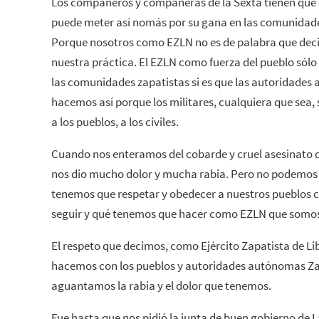
Los compañeros y compañeras de la Sexta tienen que e
puede meter así nomás por su gana en las comunidad
Porque nosotros como EZLN no es de palabra que decim
nuestra práctica. El EZLN como fuerza del pueblo sólo
las comunidades zapatistas si es que las autoridades 
hacemos así porque los militares, cualquiera que sea, 
a los pueblos, a los civiles.
Cuando nos enteramos del cobarde y cruel asesinato
nos dio mucho dolor y mucha rabia. Pero no podemo
tenemos que respetar y obedecer a nuestros pueblos c
seguir y qué tenemos que hacer como EZLN que somo
El respeto que decimos, como Ejército Zapatista de Lib
hacemos con los pueblos y autoridades autónomas Zap
aguantamos la rabia y el dolor que tenemos.
Fue hasta que nos pidió la junta de buen gobierno de L