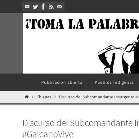
Ir
al
contenido
Ir
Publicación abierta
Pueblos Indí­genas
al
contenido
Inicio
Chiapas
Discurso del Subcomandante Insurgente M
Discurso del Subcomandante I
#GaleanoVive