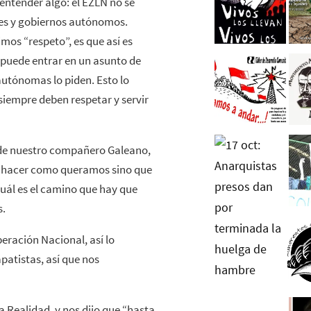
ntender algo: el EZLN no se
es y gobiernos autónomos.
os “respeto”, es que así es
 puede entrar en un asunto de
autónomas lo piden. Esto lo
siempre deben respetar y servir
 de nuestro compañero Galeano,
s hacer como queramos sino que
uál es el camino que hay que
s.
eración Nacional, así lo
atistas, así que nos
a Realidad, y nos dijo que “hasta