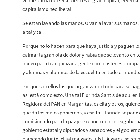
vende patria de Peña Nieto es el gran capital, el verd
capitalismo neoliberal.
Se están lavando las manos. O van a lavar sus manos, 
a tal y tal.
Porque no lo hacen para que haya justicia y paguen los
calmar la gran ola de dolor y rabia que se levantó en 
hacen para tranquilizar a gente como ustedes, compa
y alumnas y alumnos de la escuelita en todo el mundo
Porque son ellos los que organizaron todo para se hag
así está como esto. Una tal Florinda Santis de aquí en 
Regidora del PAN en Margaritas, es ella y otros, quien
que da los malos gobiernos, y esa tal Florinda se pone 
comisionado para la paz y se reúnen con los exgobern
gobierno estatal y diputados y senadores y el gobierno
planeando junto, el tal malvado Luis H Alvares, se reuní