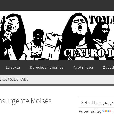
La sexta
Derechos humanos
Ayotzinapa
Zapat
oisés #GaleanoVive
nsurgente Moisés
Powered by
T