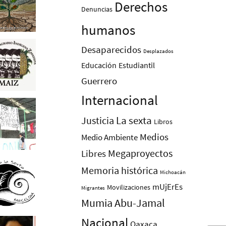
Derechos
Denuncias
humanos
Desaparecidos
Desplazados
Educación
Estudiantil
Guerrero
Internacional
La sexta
Justicia
Libros
Medios
Medio Ambiente
Megaproyectos
Libres
Memoria histórica
Michoacán
mUjErEs
Movilizaciones
Migrantes
Mumia Abu-Jamal
Nacional
Oaxaca