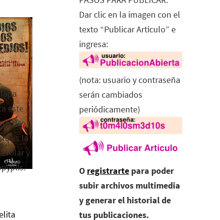
Dar clic en la imagen con el
texto “Publicar Artículo” e
ingresa:
(nota: usuario y contraseña
alapa
serán cambiados
ca este
periódicamente)
tro de
ta es la
a rolar y
opyplis.
O
registrarte
para poder
subir archivos multimedia
y generar el historial de
elita
tus publicaciones.