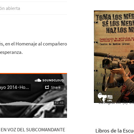
ón abierta
és, en el Homenaje al compañero
 esperanza.
El Rebozo, P
Editorial, publi
folleto del Cen
Medios Libres. Es
edición 2016. Par
compartir. (c) C
, EN VOZ DEL SUBCOMANDANTE
Libros de la Escu