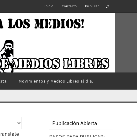
Inicio
Contacto
Publicar
ista
Movimientos y Medios Libres al día.
Publicación Abierta
ranslate
PASOS PARA PUBLICAR: