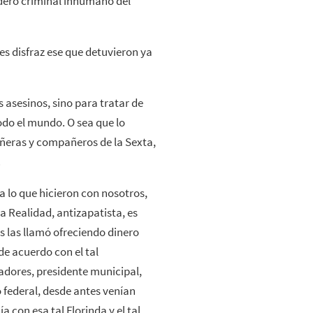
adero criminal inhumano del
es disfraz ese que detuvieron ya
 asesinos, sino para tratar de
todo el mundo. O sea que lo
ñeras y compañeros de la Sexta,
.
a lo que hicieron con nosotros,
la Realidad, antizapatista, es
es las llamó ofreciendo dinero
de acuerdo con el tal
adores, presidente municipal,
 federal, desde antes venían
a con esa tal Florinda y el tal