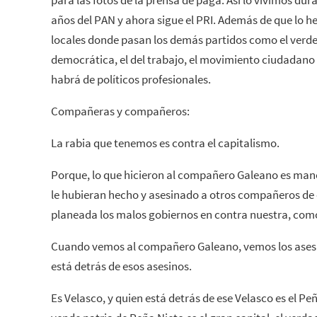
para las fotos de la prensa de paga. Así lo vivimos dur
años del PAN y ahora sigue el PRI. Además de que lo h
locales donde pasan los demás partidos como el verde 
democrática, el del trabajo, el movimiento ciudadano 
habrá de políticos profesionales.
Compañeras y compañeros:
La rabia que tenemos es contra el capitalismo.
Porque, lo que hicieron al compañero Galeano es mano
le hubieran hecho y asesinado a otros compañeros de es
planeada los malos gobiernos en contra nuestra, com
Cuando vemos al compañero Galeano, vemos los ases
está detrás de esos asesinos.
Es Velasco, y quien está detrás de ese Velasco es el Peñ