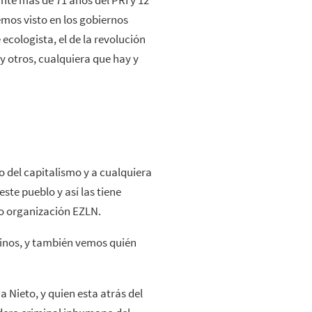
ante más de 71 años del PRI y 12
emos visto en los gobiernos
ecologista, el de la revolución
y otros, cualquiera que hay y
 del capitalismo y a cualquiera
te pueblo y así las tiene
o organización EZLN.
inos, y también vemos quién
a Nieto, y quien esta atrás del