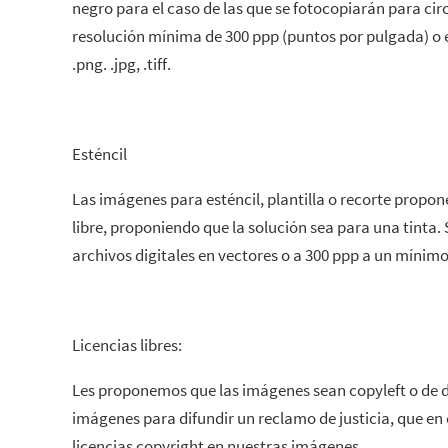
negro para el caso de las que se fotocopiarán para circ
resolución mínima de 300 ppp (puntos por pulgada) o 
.png. .jpg, .tiff.
Esténcil
Las imágenes para esténcil,‎ ‏plantilla o recorte proponemos que se diseñen en tamaño
libre, proponiendo que la solución sea para una tinta
archivos digitales en vectores o a 300 ppp a un mínim
Licencias libres:
Les proponemos que las imágenes sean copyleft o de 
imágenes para difundir un reclamo de justicia, que e
licencias copyright en nuestras imágenes..