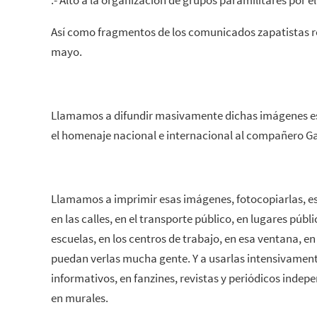
.- Alto a la organización de grupos paramilitares por e
Así como fragmentos de los comunicados zapatistas rec
mayo.
Llamamos a difundir masivamente dichas imágenes es
el homenaje nacional e internacional al compañero G
Llamamos a imprimir esas imágenes, fotocopiarlas, est
en las calles, en el transporte público, en lugares públ
escuelas, en los centros de trabajo, en esa ventana, e
puedan verlas mucha gente. Y a usarlas intensivamente 
informativos, en fanzines, revistas y periódicos indep
en murales.