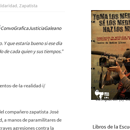
lidaridad
,
Zapatista
 Y que estaría bueno si ese día
o de cada quien y sus tiempos.”
El Rebozo, P
Editorial, publi
folleto del Cen
Medios Libres. Es
ntos-de-la-realidad-i/
edición 2016. Par
compartir. (c) C
del compañero zapatista José
dad, a manos de paramilitares de
Libros de la Escu
 graves agresiones contra la