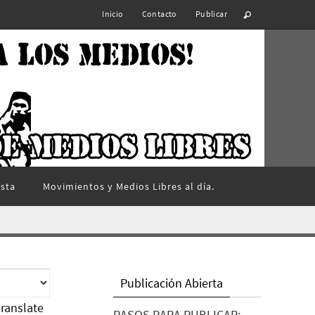
Inicio
Contacto
Publicar
ista
Movimientos y Medios Libres al día.
Publicación Abierta
ranslate
PASOS PARA PUBLICAR: