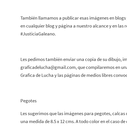
También llamamos a publicar esas imágenes en blogs y
en cualquier blog y página a nuestro alcance y en las 
#JusticiaGaleano.
Les pedimos también enviar una copia de su dibujo, im
graficadelucha@gmail.com, que compilaremos en una 
Grafica de Lucha y las páginas de medios libres convo
Pegotes
Les sugerimos que las imágenes para pegotes,‎ ‏calcas o stickers puedan elaborarse en
una medida de 8.5 x 12 cms. A todo color en el caso de