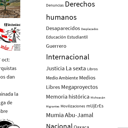
Derechos
Denuncias
humanos
Desaparecidos
Desplazados
Educación
Estudiantil
Guerrero
Internacional
La sexta
Justicia
Libros
Medios
Medio Ambiente
Megaproyectos
Libres
Memoria histórica
Michoacán
mUjErEs
Movilizaciones
Migrantes
Mumia Abu-Jamal
Nacional
Oaxaca