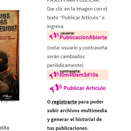
Dar clic en la imagen con el
texto “Publicar Artículo” e
ingresa:
(nota: usuario y contraseña
alapa
serán cambiados
ca este
periódicamente)
tro de
ta es la
a rolar y
opyplis.
O
registrarte
para poder
subir archivos multimedia
y generar el historial de
elita
tus publicaciones.