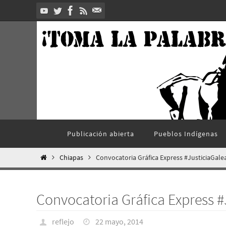
Ir
al
contenido
Ir
Publicación abierta
Pueblos Indí­genas
al
contenido
Inicio
Chiapas
Convocatoria Gráfica Express #JusticiaGal
Convocatoria Gráfica Express 
reflejo
22 mayo, 2014