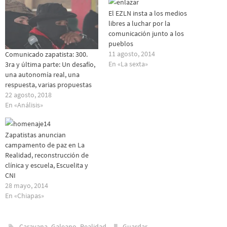
El EZLN insta a los medios
libres a luchar por la
comunicación junto a los
pueblos
11 agosto, 2014
Comunicado zapatista: 300.
En «La sexta»
3ra y última parte: Un desafío,
una autonomía real, una
respuesta, varias propuestas
22 agosto, 2018
En «Análisis»
Zapatistas anuncian
campamento de paz en La
Realidad, reconstrucción de
clínica y escuela, Escuelita y
CNI
28 mayo, 2014
En «Chiapas»
,
,
.
.
Caravana
Galeano
Realidad
Guardar