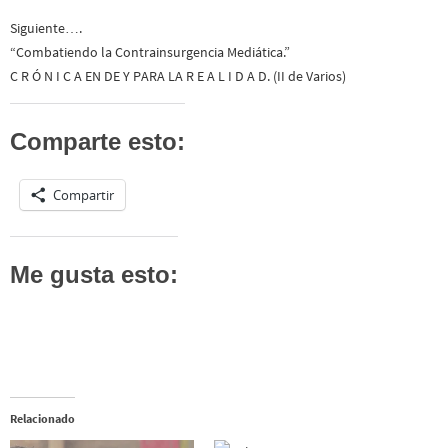
Siguiente….
“Combatiendo la Contrainsurgencia Mediática.”
C R Ó N I C A EN DE Y PARA LA R E A L I D A D. (II de Varios)
Comparte esto:
Compartir
Me gusta esto:
Relacionado