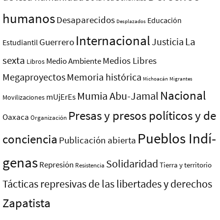
humanos
Desaparecidos
Educación
Desplazados
Internacional
La
Justicia
Guerrero
Estudiantil
sexta
Medios Libres
Medio Ambiente
Libros
Megaproyectos
Memoria histórica
Michoacán
Migrantes
Nacional
Mumia Abu-Jamal
mUjErEs
Movilizaciones
Presas y presos polí­ticos y de
Oaxaca
Organización
Pueblos Indí­
conciencia
Publicación abierta
genas
Solidaridad
Represión
Tierra y territorio
Resistencia
Tácticas represivas de las libertades y derechos
Zapatista