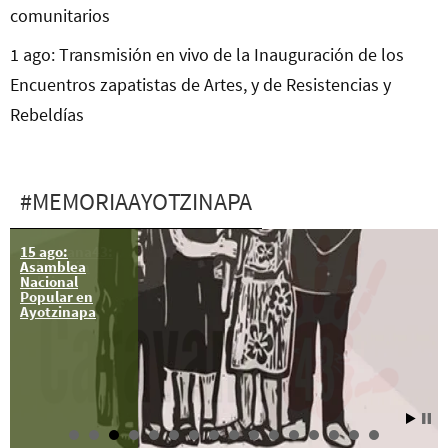
comunitarios
1 ago: Transmisión en vivo de la Inauguración de los
Encuentros zapatistas de Artes, y de Resistencias y
Rebeldías
#MEMORIAAYOTZINAPA
15 ago:
#Caravana43:
Asamblea
Aclaración
Nacional
política
Popular en
Ayotzinapa