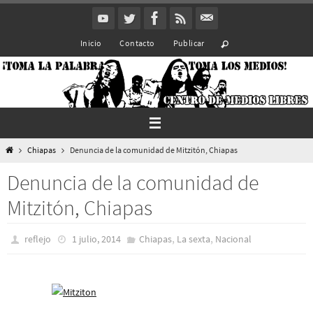
Ir
al
Inicio
Contacto
Publicar
contenido
Inicio
Chiapas
Denuncia de la comunidad de Mitzitón, Chiapas
Denuncia de la comunidad de
Mitzitón, Chiapas
,
,
reflejo
1 julio, 2014
Chiapas
La sexta
Nacional