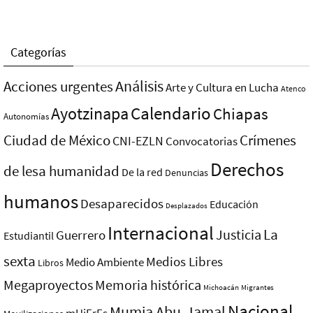
Categorías
Análisis
Acciones urgentes
Arte y Cultura en Lucha
Atenco
Ayotzinapa
Calendario
Chiapas
Autonomías
Ciudad de México
Crímenes
CNI-EZLN
Convocatorias
Derechos
de lesa humanidad
De la red
Denuncias
humanos
Desaparecidos
Educación
Desplazados
Internacional
La
Justicia
Guerrero
Estudiantil
sexta
Medios Libres
Medio Ambiente
Libros
Megaproyectos
Memoria histórica
Michoacán
Migrantes
Nacional
Mumia Abu-Jamal