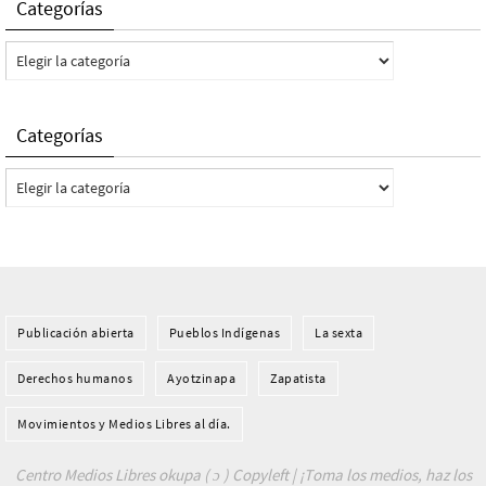
Categorías
Categorías
Categorías
Categorías
Publicación abierta
Pueblos Indí­genas
La sexta
Derechos humanos
Ayotzinapa
Zapatista
Movimientos y Medios Libres al día.
Centro Medios Libres okupa ( ɔ ) Copyleft | ¡Toma los medios, haz los