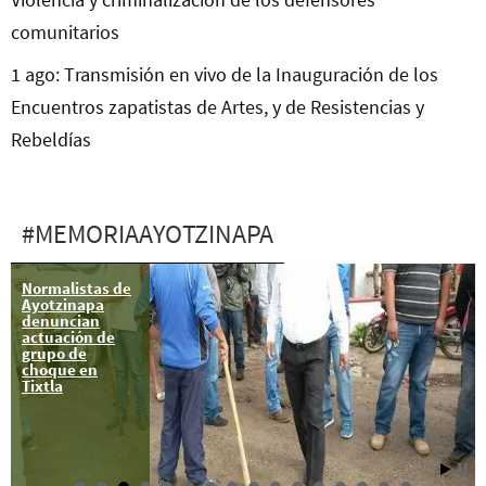
comunitarios
1 ago: Transmisión en vivo de la Inauguración de los
Encuentros zapatistas de Artes, y de Resistencias y
Rebeldías
#MEMORIAAYOTZINAPA
Normalistas de
7 may:
Ayotzinapa
Acuerdos de la
denuncian
Asamblea
actuación de
Nacional
grupo de
Popular de
choque en
Ayotzinapa
Tixtla