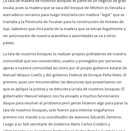
La tala de madera de nuestros bosques es parte de un negocio de gran
escala, pues la madera que se saca del bosque de Mitziton es llevada a
aserraderos cercanos para luego mezclarla con madera “legal” que se
traslada a la Península de Yucatan para la construcción de Hoteles de
lujo. Sabemos que otra parte de la madera que se extrae ilegalmente y
sin autorización de nuestra asamblea o autoridades se va a otros
países.
La tala de nuestros bosques lo realizan propios pobladores de nuestra
comunidad que son convencidos, usados y protegidos por personas
ajenas a nuestra comunidad así como por el propio gobierno estatal de
Manuel Velasco Coello y del gobierno Federal de Enrique Peña Nieto. El
primero, pues son innumerables las denuncias que presentamos sin
que se aplique la justicia y se detuviera la tala de nuestros bosques. El
gobernador Manuel Velasco nos ha enviado a muchos funcionarios
disque para resolver el problema pero jamás hicieron algo para parar la
tala de nuestros bosques, solo fueron para intentar engañarnos
primero nos mandó a su coordinador de asesores Eduardo Zenteno,
Luego a su Sub secretario de Gobierno Mario Carlos Culebro y