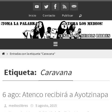
Ir
al
Inicio
Contacto
Publicar
contenido
Inicio
Entradas con la etiqueta "Caravana"
Etiqueta:
Caravana
6 ago: Atenco recibirá a Ayotzinapa
medioslibres
5 agosto, 2015