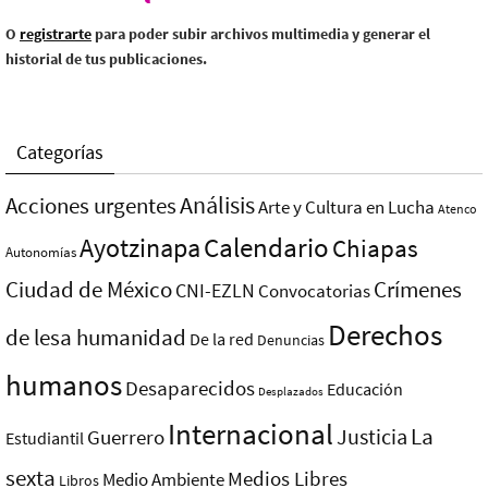
O
registrarte
para poder subir archivos multimedia y generar el
historial de tus publicaciones.
Categorías
Análisis
Acciones urgentes
Arte y Cultura en Lucha
Atenco
Ayotzinapa
Calendario
Chiapas
Autonomías
Ciudad de México
Crímenes
CNI-EZLN
Convocatorias
Derechos
de lesa humanidad
De la red
Denuncias
humanos
Desaparecidos
Educación
Desplazados
Internacional
La
Justicia
Guerrero
Estudiantil
sexta
Medios Libres
Medio Ambiente
Libros