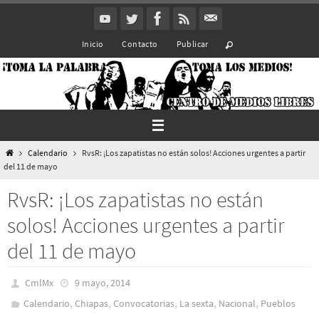
Ir
al
Inicio
Contacto
Publicar
contenido
Inicio
Calendario
RvsR: ¡Los zapatistas no están solos! Acciones urgentes a partir
del 11 de mayo
RvsR: ¡Los zapatistas no están
solos! Acciones urgentes a partir
del 11 de mayo
CmlMx
9 mayo, 2014
,
,
,
,
,
Calendario
Chiapas
Convocatorias
La sexta
Nacional
Pueblos