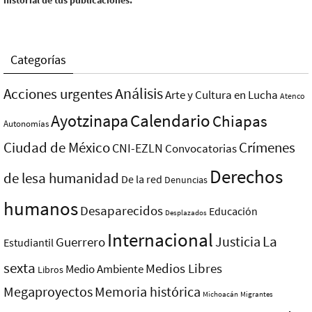
Categorías
Análisis
Acciones urgentes
Arte y Cultura en Lucha
Atenco
Ayotzinapa
Calendario
Chiapas
Autonomías
Ciudad de México
Crímenes
CNI-EZLN
Convocatorias
Derechos
de lesa humanidad
De la red
Denuncias
humanos
Desaparecidos
Educación
Desplazados
Internacional
La
Justicia
Guerrero
Estudiantil
sexta
Medios Libres
Medio Ambiente
Libros
Megaproyectos
Memoria histórica
Michoacán
Migrantes