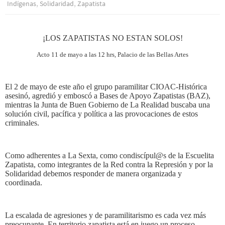
,
,
Indí­genas
Solidaridad
Zapatista
¡LOS ZAPATISTAS NO ESTAN SOLOS!
Acto 11 de mayo a las 12 hrs, Palacio de las Bellas Artes
El 2 de mayo de este año el grupo paramilitar CIOAC-Histórica
asesinó, agredió y emboscó a Bases de Apoyo Zapatistas (BAZ),
mientras la Junta de Buen Gobierno de La Realidad buscaba una
solución civil, pacífica y política a las provocaciones de estos
criminales.
Como adherentes a La Sexta, como condiscípul@s de la Escuelita
Zapatista, como integrantes de la Red contra la Represión y por la
Solidaridad debemos responder de manera organizada y
coordinada.
La escalada de agresiones y de paramilitarismo es cada vez más
preocupante. En territorio zapatista está en juego un proceso