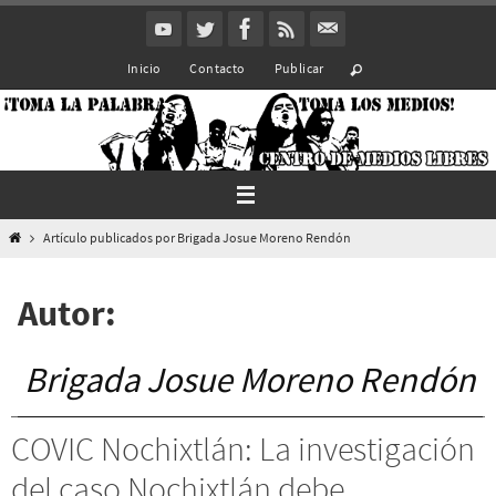
Ir
al
Inicio
Contacto
Publicar
contenido
Inicio
Artículo publicados por Brigada Josue Moreno Rendón
Autor:
Brigada Josue Moreno Rendón
COVIC Nochixtlán: La investigación
del caso Nochixtlán debe