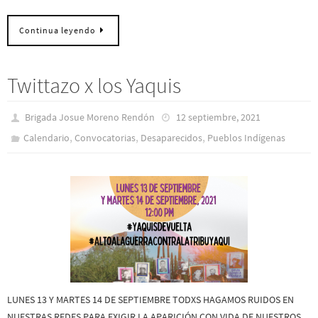
Continua leyendo
Twittazo x los Yaquis
Brigada Josue Moreno Rendón
12 septiembre, 2021
,
,
,
Calendario
Convocatorias
Desaparecidos
Pueblos Indí­genas
LUNES 13 Y MARTES 14 DE SEPTIEMBRE TODXS HAGAMOS RUIDOS EN
NUESTRAS REDES PARA EXIGIR LA APARICIÓN CON VIDA DE NUESTROS