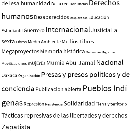
Derechos
de lesa humanidad
De la red
Denuncias
humanos
Desaparecidos
Educación
Desplazados
Internacional
La
Justicia
Guerrero
Estudiantil
sexta
Medios Libres
Medio Ambiente
Libros
Megaproyectos
Memoria histórica
Michoacán
Migrantes
Nacional
Mumia Abu-Jamal
mUjErEs
Movilizaciones
Presas y presos polí­ticos y de
Oaxaca
Organización
Pueblos Indí­
conciencia
Publicación abierta
genas
Solidaridad
Represión
Tierra y territorio
Resistencia
Tácticas represivas de las libertades y derechos
Zapatista