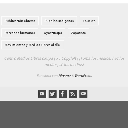
Publicación abierta
Pueblos Indí­genas
La sexta
Derechos humanos
Ayotzinapa
Zapatista
Movimientos y Medios Libres al día.
Centro Medios Libres okupa ( ɔ ) Copyleft | ¡Toma los medios, haz los
medios, sé los medios!
Funciona con
Nirvana
&
WordPress.