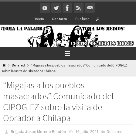
Ir
al
Inicio
Contacto
Publicar
contenido
Inicio
De la red
“Migajas a los pueblos masacrados” Comunicado del CIPOG-EZ
sobre la visita de Obrador a Chilapa
“Migajas a los pueblos
masacrados” Comunicado del
CIPOG-EZ sobre la visita de
Obrador a Chilapa
Brigada Josue Moreno Rendón
16 julio, 2021
De la red