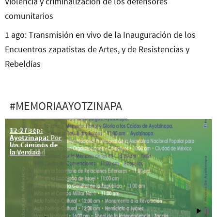
Violencia y criminalización de los defensores
comunitarios
1 ago: Transmisión en vivo de la Inauguración de los
Encuentros zapatistas de Artes, y de Resistencias y
Rebeldías
#MEMORIAAYOTZINAPA
12-27 sep:
Red TDT:
Ayotzinapa: Por
Ayotzinapa:
los Caminos de
Una década de
la Verdad
impunidad