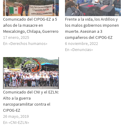
Comunicado del CIPOG-EZ a 5
Frente a la vida, los Ardillos y
años de la masacre en
los malos gobiernos imponen
Mexcalcingo, Chilapa, Guerrero
muerte. Asesinan a 3
17 enero, 2025
compañeros del CIPOG-EZ
En «Derechos humanos»
6 noviembre, 2022
En «Denuncias»
Comunicado del CNI y el EZLN:
Alto a la guerra
narcoparamilitar contra el
CIPOG-EZ
26 mayo, 2019
En «CNI-EZLN»