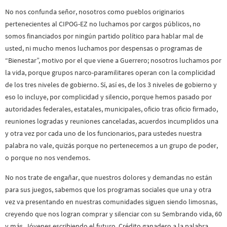
No nos confunda señor, nosotros como pueblos originarios
pertenecientes al CIPOG-EZ no luchamos por cargos públicos, no
somos financiados por ningún partido político para hablar mal de
usted, ni mucho menos luchamos por despensas o programas de
“Bienestar”, motivo por el que viene a Guerrero; nosotros luchamos por
la vida, porque grupos narco-paramilitares operan con la complicidad
de los tres niveles de gobierno. Sí, así es, de los 3 niveles de gobierno y
eso lo incluye, por complicidad y silencio, porque hemos pasado por
autoridades federales, estatales, municipales, oficio tras oficio firmado,
reuniones logradas y reuniones canceladas, acuerdos incumplidos una
y otra vez por cada uno de los funcionarios, para ustedes nuestra
palabra no vale, quizás porque no pertenecemos a un grupo de poder,
o porque no nos vendemos.
No nos trate de engañar, que nuestros dolores y demandas no están
para sus juegos, sabemos que los programas sociales que una y otra
vez va presentando en nuestras comunidades siguen siendo limosnas,
creyendo que nos logran comprar y silenciar con su Sembrando vida, 60
y más, Jóvenes escribiendo el futuro, Crédito ganadero a la palabra,