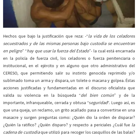
Hechos que bajo la justificación que reza: -“
la vida de los celadores
secuestrados y de las mismas personas bajo custodia se encuentran
en peligro
” “
hay que usar la fuerza del Estado
”- la cual está encarnada
en la policía de fuerza civil, los celadores o fuerza penitenciaria o
institucional, en el ejército y en alguno que otro administrativo del
CERESO, que permitiendo salir su instinto genocida reprimido y/o
sublimado toma un arma y dispara, un tolete o macana y golpea. Éstas
acciones justificadas y fundamentadas en el discurso oficialista que
valida su violencia en la búsqueda “
del bien común
” y de la
importante, infranqueable, cerrada y obtusa “s
eguridad
“. Luego así, es
que una queja, un reclamo, un grito acallado pasa a convertirse en una
masacre y surgen preguntas como: ¿Quién dio la orden de disparar?
¿Quién la ratifico? ¿Quién disparo? y respecto a periciales ¿Cuál fue
la
cadena
de custodia
que utilizó para recoger los casquillos de las balas?