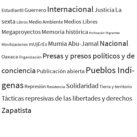
Internacional
La
Justicia
Guerrero
Estudiantil
sexta
Medios Libres
Medio Ambiente
Libros
Megaproyectos
Memoria histórica
Michoacán
Migrantes
Nacional
Mumia Abu-Jamal
mUjErEs
Movilizaciones
Presas y presos polí­ticos y de
Oaxaca
Organización
Pueblos Indí­
conciencia
Publicación abierta
genas
Solidaridad
Represión
Tierra y territorio
Resistencia
Tácticas represivas de las libertades y derechos
Zapatista