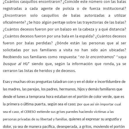
¿Cuántos casquillos encontraron? ¿Coincide este número con las balas
registradas a cada agente de policía o de fuerza institucional?
¿Encontraron solo casquillos de balas autorizadas a utilizar
oficialmente? ¿Se hizo algún peritaje sobre las trayectorias de las balas?
¿Cuántos decesos fueron por un balazo en la cabeza y a qué distancia?
¿Cuántos decesos fueron por una bala en la espalda? ¿Cuántos decesos
fueron por balas perdidas? ¿Dónde están las personas que al ser
solicitadas por sus familiares a visita no han sido aún ubicadas?
Recibiendo sus familiares como respuesta: “
no lo encontramos
” “
vaya
busque al HU
” siendo que, según la información que ronda, ya se
cerraron las listas de heridos y de decesos.
Esas y muchas otras preguntas taladran con y en el dolor e incertidumbre de
las madres, las parejas, los padres, hermanos, hijos y demás familiares que
desde el lunes a temprana hora estaban en el portón de color verde, que es
la primera o última puerta, según sea el caso;
p
or que así sin importar cual
sea el caso, el CERESO extiende sus grises paredes haciendo victimas a las
quienes al expresar su angustia y
personas privadas de su libertad y familias,
dolor, ya sea de manera pacífica, desesperada, a gritos, moviendo el portón