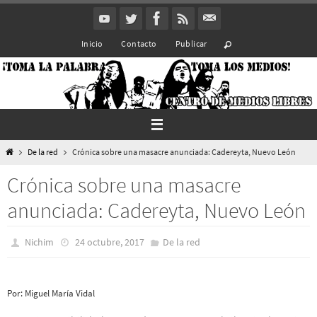
Ir
al
Inicio
Contacto
Publicar
contenido
Inicio
De la red
Crónica sobre una masacre anunciada: Cadereyta, Nuevo León
Crónica sobre una masacre
anunciada: Cadereyta, Nuevo León
Nichim
24 octubre, 2017
De la red
Por: Miguel María Vidal