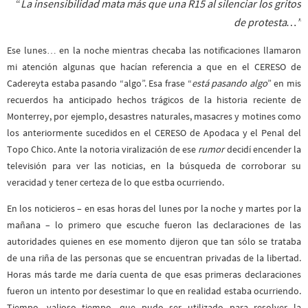
“
La insensibilidad mata más que una R15 al silenciar los gritos
de protesta…”
Ese lunes… en la noche mientras checaba las notificaciones llamaron
mi atención algunas que hacían referencia a que en el CERESO de
Cadereyta estaba pasando “algo”. Esa frase “
está pasando algo
” en mis
recuerdos ha anticipado hechos trágicos de la historia reciente de
Monterrey, por ejemplo, desastres naturales, masacres y motines como
los anteriormente sucedidos en el CERESO de Apodaca y el Penal del
Topo Chico. Ante la notoria viralización de ese
rumor
decidí encender la
televisión para ver las noticias, en la búsqueda de corroborar su
veracidad y tener certeza de lo que estba ocurriendo.
En los noticieros – en esas horas del lunes por la noche y martes por la
mañana – lo primero que escuche fueron las declaraciones de las
autoridades quienes en ese momento dijeron que tan sólo se trataba
de una riña de las personas que se encuentran privadas de la libertad.
Horas más tarde me daría cuenta de que esas primeras declaraciones
fueron un intento por desestimar lo que en realidad estaba ocurriendo.
Tiempo, valioso tiempo, que pudo ser utilizado para resolver la