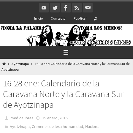
Ir
al
Inicio
Contacto
Publicar
contenido
Inicio
Ayotzinapa
16-28 ene: Calendario de la Caravana Norte y la Caravana Sur de
Ayotzinapa
16-28 ene: Calendario de la
Caravana Norte y la Caravana Sur
de Ayotzinapa
medioslibres
19 enero, 2016
,
,
Ayotzinapa
Crímenes de lesa humanidad
Nacional