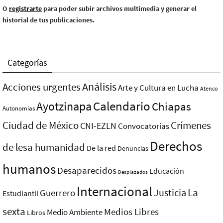
O
registrarte
para poder subir archivos multimedia y generar el
historial de tus publicaciones.
Categorías
Análisis
Acciones urgentes
Arte y Cultura en Lucha
Atenco
Ayotzinapa
Calendario
Chiapas
Autonomías
Ciudad de México
Crímenes
CNI-EZLN
Convocatorias
Derechos
de lesa humanidad
De la red
Denuncias
humanos
Desaparecidos
Educación
Desplazados
Internacional
La
Justicia
Guerrero
Estudiantil
sexta
Medios Libres
Medio Ambiente
Libros