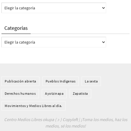
Categorías
Categorías
Categorías
Publicación abierta
Pueblos Indí­genas
La sexta
Derechos humanos
Ayotzinapa
Zapatista
Movimientos y Medios Libres al día.
Centro Medios Libres okupa ( ɔ ) Copyleft | ¡Toma los medios, haz los
medios, sé los medios!