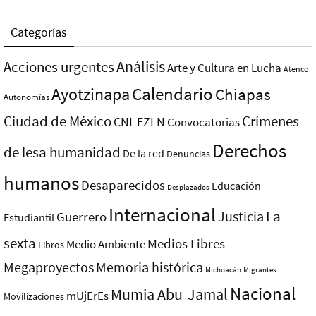
Categorías
Análisis
Acciones urgentes
Arte y Cultura en Lucha
Atenco
Ayotzinapa
Calendario
Chiapas
Autonomías
Ciudad de México
Crímenes
CNI-EZLN
Convocatorias
Derechos
de lesa humanidad
De la red
Denuncias
humanos
Desaparecidos
Educación
Desplazados
Internacional
La
Justicia
Guerrero
Estudiantil
sexta
Medios Libres
Medio Ambiente
Libros
Megaproyectos
Memoria histórica
Michoacán
Migrantes
Nacional
Mumia Abu-Jamal
mUjErEs
Movilizaciones