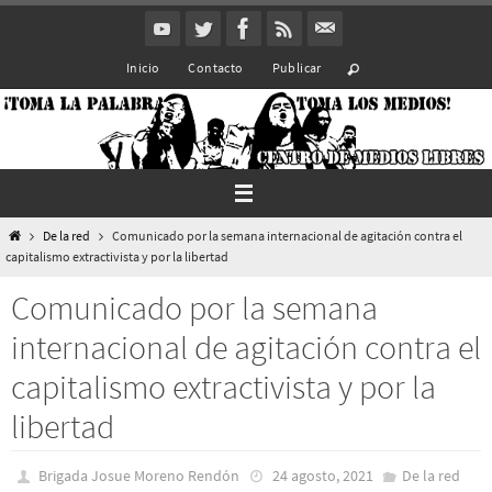
Ir
al
Inicio
Contacto
Publicar
contenido
Inicio
De la red
Comunicado por la semana internacional de agitación contra el
capitalismo extractivista y por la libertad
Comunicado por la semana
internacional de agitación contra el
capitalismo extractivista y por la
libertad
Brigada Josue Moreno Rendón
24 agosto, 2021
De la red