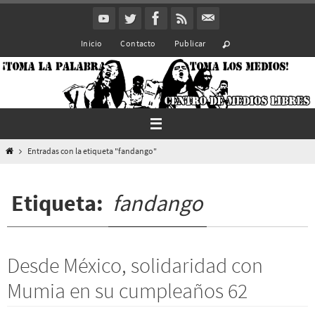
Ir
al
Inicio
Contacto
Publicar
contenido
Inicio
Entradas con la etiqueta "fandango"
Etiqueta:
fandango
Desde México, solidaridad con
Mumia en su cumpleaños 62