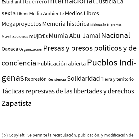
Internacional
La
Justicia
Guerrero
Estudiantil
sexta
Medios Libres
Medio Ambiente
Libros
Megaproyectos
Memoria histórica
Michoacán
Migrantes
Nacional
Mumia Abu-Jamal
mUjErEs
Movilizaciones
Presas y presos polí­ticos y de
Oaxaca
Organización
Pueblos Indí­
conciencia
Publicación abierta
genas
Solidaridad
Represión
Tierra y territorio
Resistencia
Tácticas represivas de las libertades y derechos
Zapatista
( ɔ ) Copyleft | Se permite la recirculación, publicación, y modificación de