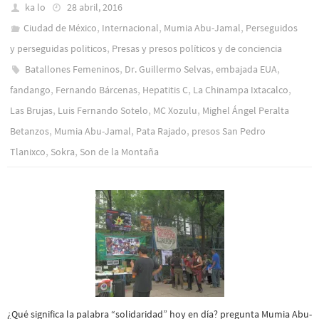
ka lo
28 abril, 2016
,
,
,
Ciudad de México
Internacional
Mumia Abu-Jamal
Perseguidos
,
y perseguidas politicos
Presas y presos polí­ticos y de conciencia
,
,
,
Batallones Femeninos
Dr. Guillermo Selvas
embajada EUA
,
,
,
,
fandango
Fernando Bárcenas
Hepatitis C
La Chinampa Ixtacalco
,
,
,
Las Brujas
Luis Fernando Sotelo
MC Xozulu
Mighel Ángel Peralta
,
,
,
Betanzos
Mumia Abu-Jamal
Pata Rajado
presos San Pedro
,
,
Tlanixco
Sokra
Son de la Montaña
¿Qué significa la palabra “solidaridad” hoy en día? pregunta Mumia Abu-