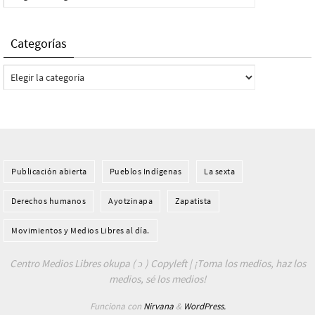
Categorías
Categorías
Publicación abierta
Pueblos Indí­genas
La sexta
Derechos humanos
Ayotzinapa
Zapatista
Movimientos y Medios Libres al día.
Centro Medios Libres okupa ( ɔ ) Copyleft | ¡Toma los medios, haz los
medios, sé los medios!
Funciona con
Nirvana
&
WordPress.