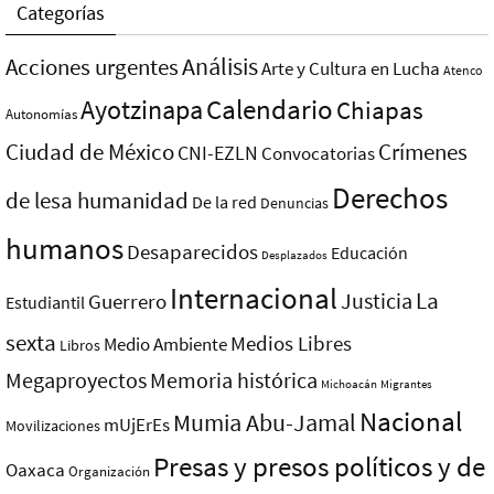
Categorías
Análisis
Acciones urgentes
Arte y Cultura en Lucha
Atenco
Ayotzinapa
Calendario
Chiapas
Autonomías
Ciudad de México
Crímenes
CNI-EZLN
Convocatorias
Derechos
de lesa humanidad
De la red
Denuncias
humanos
Desaparecidos
Educación
Desplazados
Internacional
La
Justicia
Guerrero
Estudiantil
sexta
Medios Libres
Medio Ambiente
Libros
Megaproyectos
Memoria histórica
Michoacán
Migrantes
Nacional
Mumia Abu-Jamal
mUjErEs
Movilizaciones
Presas y presos polí­ticos y de
Oaxaca
Organización