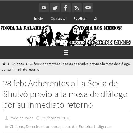
Ir
al
Inicio
Contacto
Publicar
contenido
Inicio
Chiapas
28 feb: Adherentes a La Sexta de Shulvó previo a la mesa de diálogo
por su inmediato retorno
28 feb: Adherentes a La Sexta de
Shulvó previo a la mesa de diálogo
por su inmediato retorno
medioslibres
29 febrero, 2016
,
,
,
Chiapas
Derechos humanos
La sexta
Pueblos Indí­genas